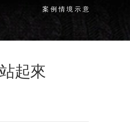
案 例 情 境 示 意
中站起來