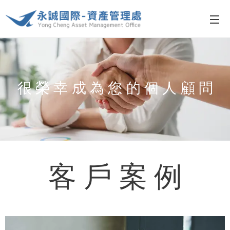
很 榮 幸 成 為 您 的 個 人 顧 問
客 戶 案 例