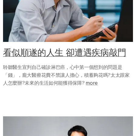
看似順遂的人生 卻遭遇疾病敲門
聆聽醫生宣判自己確診淋巴癌，心中第一個想到的問題是
「錢」，龐大醫療花費不禁讓人擔心，積蓄夠花嗎?太太跟家
人怎麼辦?未來的生活如何能獲得保障?
more