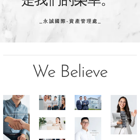
是我們的榮幸。
_ 永 誠 國 際 - 資 產 管 理 處 _
We Believe