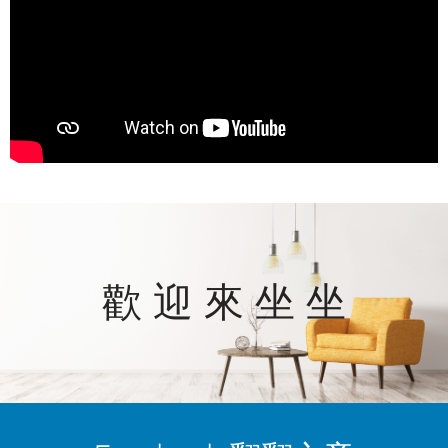
歡 迎 來 坐 坐