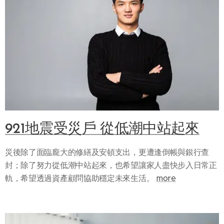
921地震受災戶 從低潮中站起來
災後除了面臨龐大的修繕及安頓支出，更遭逢倒帳與銀行查
封；除了努力從低潮中站起來，也希望讓家人盡快步入日常正
軌，希望透過資產顧問協助穩定未來生活。
more