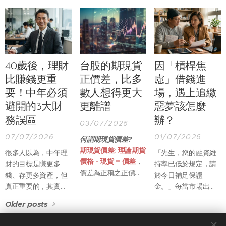
構與投資習慣正悄悄
從市值型 ETF、高股
盤前的利多 / 利空新
改變。就在市場聚焦
息 ETF，到近年熱門
聞，當然夜盤表現，
AI 供應鏈、外資動向
的 AI、半導體、ESG
也往往影響到台股第
及指數創高之際，證
等主題型 ETF，投資
一盤開盤價的定價。
交所也同步推動近年
族群也不再侷限於年
來最重要的一波交易
輕人，而是涵蓋退休
40歲後，理財
台股的期現貨
因「槓桿焦
制度改革，預計自今
族、家庭理財族群，
年底至明年陸續上
比賺錢更重
正價差，比多
慮」借錢進
甚至許多原本偏好房
路。
地產投資的中產階
要！中年必須
數人想得更大
場，遇上追繳
級，也開始將資金配
避開的3大財
更離譜
惡夢該怎麼
置到 ETF 市場。
務誤區
辦？
03/07/2026
07/07/2026
01/07/2026
何謂期現貨價差?
期現貨價差: 理論期貨
很多人以為，中年理
「先生，您的融資維
價格 - 現貨 = 價差
，
財的目標是賺更多
持率已低於規定，請
價差為正稱之正價
錢、存更多資產，但
於今日補足保證
差，價差為負稱之為
真正重要的，其實是
金。」每當市場出現
逆價差
重新分配有限的人生
劇烈修正，總有不少
Older posts
理論期貨價格 = 現貨
資源。二、三十歲
投資人接到這通電
價格 + 持有成本 - 合
時，最大的資產是時
話。有人急著四處借