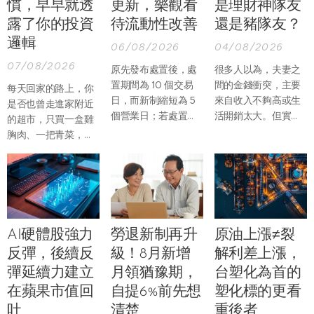
慣，早早就透
更新，樂觀看
是理財神隊友
露了你的投資
待流動性改善
還是豬隊友？
邏輯
06/08/2026
04/08/2026
07/08/2026
原先發布處置後，處
很多人以為，夫妻之
置期間為 10 個交易
間的金錢衝突，主要
每天回家的路上，你
日，而新制縮短為 5
來自收入不夠高或生
是否也曾走進家附近
個營業日；若處置期
活開銷太大。但實際
的超市，只買一盒雞
間，因當沖交易占比
上，真正讓婚姻產生
胸肉、一把青菜，再
過高再列注意資訊，
摩擦的，往往不是
順手帶一份熟食回
處置期間則由增長至
「沒有錢」，而是兩
家？過去假日推著購
12 個營業日縮短為僅
個人不知道該如何一
物車，到量販店一次
延長至 7 個營業日。
起管理錢。
買滿整週食材的畫
面，似乎正在慢慢改
變。
AI硬體股強力
勞退新制再升
原油上漲≠裂
反彈，後續反
級！8月新增
解利差上漲，
彈延續力建立
月領猶豫期，
台塑化為首的
在蘋果市值回
自提6%前先想
塑化標的更看
吐
清楚
重後者