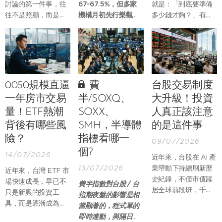
討論的第一件事，往
67~67.5%，但多家
就是：「到底要準備
往不是照顧，而是繼
機構月初先行樂觀調
多少錢才夠？」有人
承，房子要不要賣？
升預期，認為有望突
會用每月生活費乘上
存款怎麼分？兄弟姐
破 68%，
因此營業利
退休年數，也有人參
妹各自能分到多少？
潤 / 稅前利潤大約符
考 4% 提領法，希望
要不要辦理拋棄繼
合法人預期。EPS 高
算出一個目標金額。
承？甚至有人開始討
於預期主要來自於業
但真正需要思考的，
論，是否應該趁早把
外貢獻的預期差異。
不是存到一個數字，
0050規模直逼
費
台股交易制度
房產過戶，避免未來
而是這筆資產能不能
一年房市交易
半/SOXQ、
大升級！投資
產生糾紛。
支撐未來二、三十年
量！ETF熱潮
SOXX、
人真正該注意
的生活。
背後有哪些風
SMH，半導體
的是這件事
險？
指標看哪一
09/07/2026
個?
14/07/2026
近年來，台股在 AI 產
13/07/2026
業帶動下持續刷新歷
近年來，台灣 ETF 市
史紀錄，不僅市值躍
場快速成長，早已不
費半指數對台股 / 台
居全球前段班，千元
只是新興的投資工
指期夜盤的影響是相
以上高價股數量也快
具，而是逐漸成為全
當顯著的，程式單的
速增加，市場交易結
民理財的重要管道。
即時連動，與隔日開