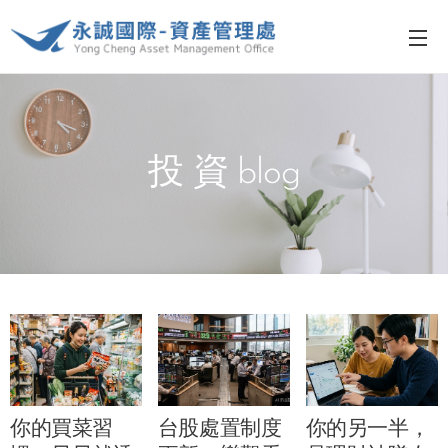
投 資 blog
你的買菜習
台股處置制度
你的另一半，