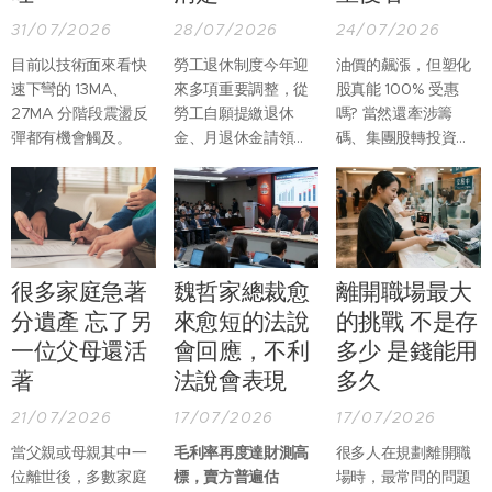
31/07/2026
28/07/2026
24/07/2026
目前以技術面來看快
勞工退休制度今年迎
油價的飆漲，但塑化
速下彎的 13MA、
來多項重要調整，從
股真能 100% 受惠
27MA 分階段震盪反
勞工自願提繳退休
嗎? 當然還牽涉籌
彈都有機會觸及。
金、月退休金請領程
碼、集團股轉投資等
序，到未成年遺屬保
複雜因素。但光是以
障及退休金專戶管
基本面來看，台灣塑
理，都有更完整的規
化股真正受惠的應該
範。
是裂解利差。因為台
灣不產原油，因此塑
化股的利潤，是建立
很多家庭急著
魏哲家總裁愈
離開職場最大
在買原油的成本進
分遺產 忘了另
來愈短的法說
的挑戰 不是存
價，與後續精煉後相
一位父母還活
會回應，不利
多少 是錢能用
關成品的報價，其中
最為重要的就是中油
著
法說會表現
多久
(林園)、台塑化 (麥
21/07/2026
17/07/2026
17/07/2026
寮)，唯二的輕油裂解
廠區。
當父親或母親其中一
毛利率再度達財測高
很多人在規劃離開職
位離世後，多數家庭
標，賣方普遍估
場時，最常問的問題