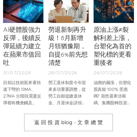
AI硬體股強力
勞退新制再升
原油上漲≠裂
反彈，後續反
級！8月新增
解利差上漲，
彈延續力建立
月領猶豫期，
台塑化為首的
在蘋果市值回
自提6%前先想
塑化標的更看
吐
清楚
重後者
31/07/2026
28/07/2026
24/07/2026
目前以技術面來看快
勞工退休制度今年迎
油價的飆漲，但塑化
速下彎的 13MA、
來多項重要調整，從
股真能 100% 受惠
27MA 分階段震盪反
勞工自願提繳退休
嗎? 當然還牽涉籌
彈都有機會觸及。
金、月退休金請領程
碼、集團股轉投資等
序，到未成年遺屬保
複雜因素。但光是以
障及退休金專戶管
基本面來看，台灣塑
返 回 投 資 blog - 文 章 總 覽
理，都有更完整的規
化股真正受惠的應該
範。
是裂解利差。因為台
灣不產原油，因此塑