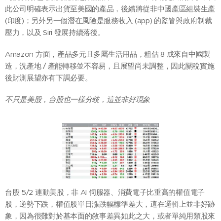
此公司明確表示出貨至美國的產品，後續將從非中國產區組裝生產
(印度)；另外另一個潛在風險是服務收入 (app) 的監管與政府制裁
壓力，以及 Siri 發展持續落後。
Amazon 方面，產品多元且多屬生活用品，粗估 8 成來自中國製
造，洗產地 / 產能轉移並不容易，且展望尚未調整，因此關稅實施
後財測展望亦有下調必要。
不只是美股，台股也一樣分歧，這並非好現象
台股 5/2 連動美股，非 AI 伺服器、消費電子比重高的權值電子
股，逆勢下跌，權值股單日漲跌幅標準差大，這在邏輯上並非好跡
象，因為很難對於基本面的敘事差異如此之大，或者單純用類股來