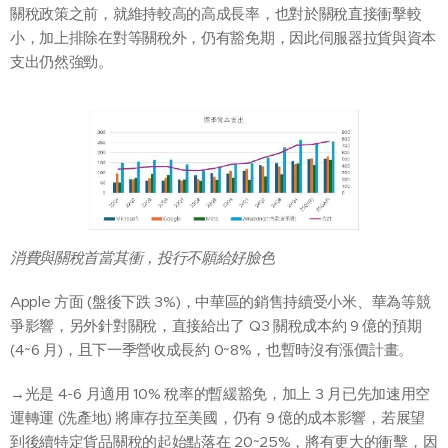
關稅政策之前，就維持較高的高成長率，也對於關稅直接衝擊較
小，加上排除在對等關稅外，仍有豁免期，因此伺服器拉貨與資本
支出仍然強勁。
消費與關稅首當其衝，投行不願給好臉色
Apple 方面 (盤後下跌 3%)，中華區的銷售持續受小米、華為等競
爭影響，另外針對關稅，直接給出了 Q3 關稅成本約 9 億的預期
(4~6 月)，且下一季營收成長約 0~8%，也暫時沒有漲價計畫。
→光是 4-6 月適用 10% 稅率的暫緩豁免，加上 3 月已先加速用空
運轉運 (洗產地) 將庫存拉至美國，仍有 9 億的成本影響，若展望
到後續特定貨品關稅的起始點落在 20~25%，將有更大的衝擊，因