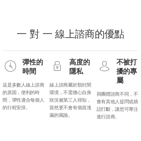
一 對 一 線上諮商的優點
彈性的
高度的
不被打
時間
隱私
擾的專
屬
這是多數人線上諮商
線上諮商屬於類封閉
的原因，便利的時
環境，不需擔心自身
與團體諮商不同，不
間，彈性適合每個人
狀況被第三人得知，
會有其他人提問或插
的行程安排。
當然更不會有個資洩
話打斷，讓您可專注
漏的風險。
進行諮商。