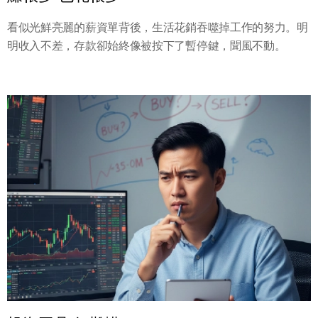
看似光鮮亮麗的薪資單背後，生活花銷吞噬掉工作的努力。明
明收入不差，存款卻始終像被按下了暫停鍵，聞風不動。