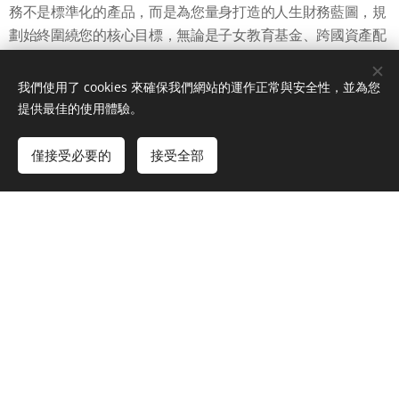
務不是標準化的產品，而是為您量身打造的人生財務藍圖，規
劃始終圍繞您的核心目標，無論是子女教育基金、跨國資產配
置，或安心退休藍圖，我們確保每一步都清晰可執行。
我們使用了 cookies 來確保我們網站的運作正常與安全性，並為您
我們是您最佳的財富夥伴，專業、合法、且專注您的夢想未
提供最佳的使用體驗。
來！
僅接受必要的
接受全部
客 戶 分 享