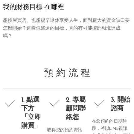
我的財務目標 在哪裡
想換屋買房、也想提早退休享受人生，面對龐大的資金缺口要
怎麼開始？這看似遙遠的目標，真的有可能按部就班達成
嗎？
預 約 流 程
1. 點選
2. 專屬
3. 開始
下方
顧問聯
諮商
「立即
絡您
在您預約的日期時
購買」
段，將以LINE視訊
取得您的預約資訊