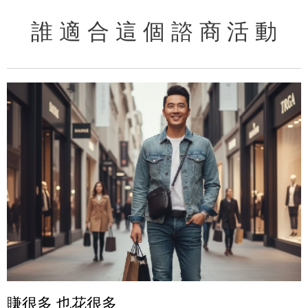
誰 適 合 這 個 諮 商 活 動
賺很多 也花很多