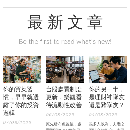
最 新 文 章
Be the first to read what's new!
你的買菜習
台股處置制度
你的另一半，
慣，早早就透
更新，樂觀看
是理財神隊友
露了你的投資
待流動性改善
還是豬隊友？
邏輯
06/08/2026
04/08/2026
07/08/2026
原先發布處置後，處
很多人以為，夫妻之