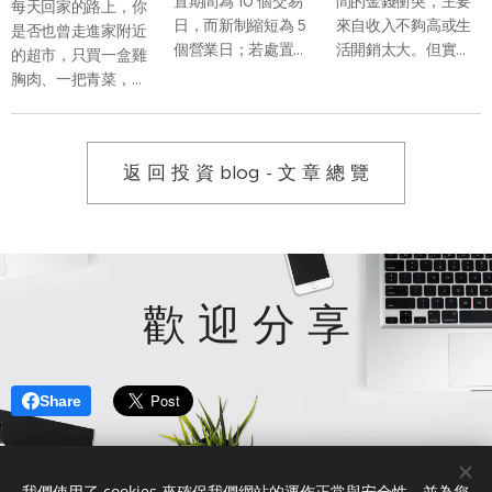
置期間為 10 個交易
間的金錢衝突，主要
每天回家的路上，你
日，而新制縮短為 5
來自收入不夠高或生
是否也曾走進家附近
個營業日；若處置期
活開銷太大。但實際
的超市，只買一盒雞
間，因當沖交易占比
上，真正讓婚姻產生
胸肉、一把青菜，再
過高再列注意資訊，
摩擦的，往往不是
順手帶一份熟食回
處置期間則由增長至
「沒有錢」，而是兩
家？過去假日推著購
12 個營業日縮短為僅
個人不知道該如何一
物車，到量販店一次
返 回 投 資 blog - 文 章 總 覽
延長至 7 個營業日。
起管理錢。
買滿整週食材的畫
面，似乎正在慢慢改
變。
歡 迎 分 享
Share
我們使用了 cookies 來確保我們網站的運作正常與安全性，並為您