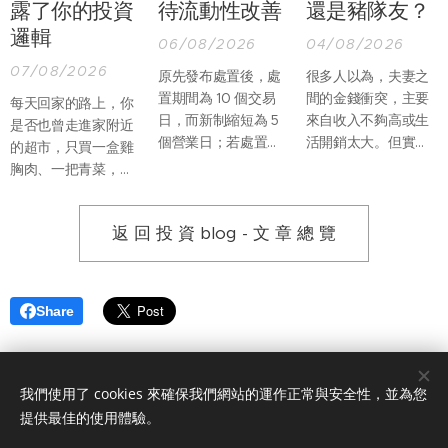
露了你的投資
待流動性改善
還是豬隊友？
邏輯
06/08/2026
04/08/2026
07/08/2026
原先發布處置後，處
很多人以為，夫妻之
置期間為 10 個交易
間的金錢衝突，主要
每天回家的路上，你
日，而新制縮短為 5
來自收入不夠高或生
是否也曾走進家附近
個營業日；若處置期
活開銷太大。但實際
的超市，只買一盒雞
間，因當沖交易占比
上，真正讓婚姻產生
胸肉、一把青菜，再
過高再列注意資訊，
摩擦的，往往不是
順手帶一份熟食回
處置期間則由增長至
「沒有錢」，而是兩
家？過去假日推著購
12 個營業日縮短為僅
個人不知道該如何一
返 回 投 資 blog - 文 章 總 覽
物車，到量販店一次
延長至 7 個營業日。
起管理錢。
買滿整週食材的畫
面，似乎正在慢慢改
變。
Share
我們使用了 cookies 來確保我們網站的運作正常與安全性，並為您
版權所有© 2025 永誠國際證券投資顧問股份有限公司 服務電話 0809-
提供最佳的使用體驗。
012-889