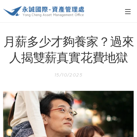
月薪多少才夠養家？過來
人揭雙薪真實花費地獄
15/10/2025