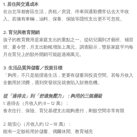
1.
居住與交通成本
在台北等都會區生活，房租／房貸、停車與通勤費常佔去大半收
入。若擁有車輛，油料、保養、保險等隱性支出更不可忽視。
2.
育兒與教育開銷
孩子的教育費用是家庭支出的重點之一。從幼兒園到才藝班、補習
班、夏令營，月支出動輒增加上萬元。調查顯示，雙薪家庭平均每
月在育兒上的額外開銷可能超過兩萬元。
3.
生活品質與儲蓄／投資目標
「夠用」不只是能撐過生活，更要有儲蓄與投資空間。若每月收入
全數用於消費，遇到突發狀況就會陷入財務危機。
從「過得去」到「舒適無壓力」：夠用的三個層級
1. 過得去（月收入約 8～12 萬）：
食衣住行、保險、育兒基礎支出能夠應付，剩餘空間非常有限
2. 能安心（月收入約 12～18 萬）：
能有一定餘裕用於儲蓄、偶爾休閒、教育補充