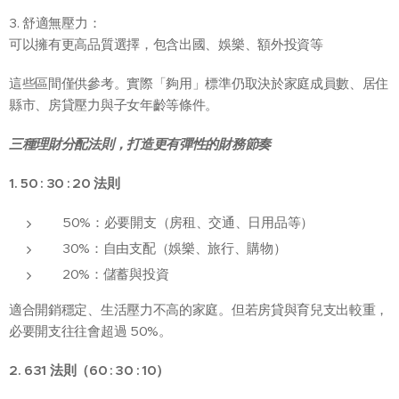
3. 舒適無壓力：
可以擁有更高品質選擇，包含出國、娛樂、額外投資等
這些區間僅供參考。實際「夠用」標準仍取決於家庭成員數、居住
縣市、房貸壓力與子女年齡等條件。
三種理財分配法則，打造更有彈性的財務節奏
1. 50
:
30
:
20
法則
50%：必要開支（房租、交通、日用品等）
30%：自由支配（娛樂、旅行、購物）
20%：儲蓄與投資
適合開銷穩定、生活壓力不高的家庭。但若房貸與育兒支出較重，
必要開支往往會超過 50%。
2. 631
法則（60
:
30
:
10
）