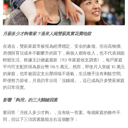
月薪多少才夠養家？過來人揭雙薪真實花費地獄
在過去，雙薪家庭常被視為經濟穩定、安全的象徵。但在高物價、
房價與育兒成本不斷攀升的當下，兩個人都有收入，也不代表就能
輕鬆生活。根據主計總處最新《113 年家庭收支調查》，每戶家庭
平均可支配所得為新台幣 116.5 萬元。然而，即使月入突破 10 萬元
的家庭，也常被固定支出壓得喘不過氣，生活幾乎沒有剩餘空間。
即便努力節省，月底仍常出現「沒錢感」，這已成為許多雙薪家庭
的日常現實。
影響「夠用」的三大關鍵因素
要回答「月收入多少才夠」，沒有統一答案。每個家庭的條件不
同，但以下三項因素最能左右這個數字：