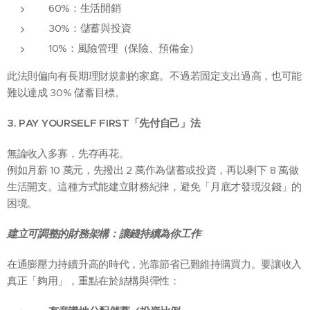
60%：生活開銷
30%：儲蓄與投資
10%：風險管理（保險、預備金）
此法則偏向有長期理財規劃的家庭。不過若固定支出過高，也可能
難以達成 30% 儲蓄目標。
3. PAY YOURSELF FIRST
「先付自己」法
無論收入多寡，先存再花。
例如月薪 10 萬元，先撥出 2 萬作為儲蓄或投資，再以剩下 8 萬做
生活開支。這種方式能建立財務紀律，避免「月底才發現沒錢」的
困境。
建立可調整的財務架構：讓錢持續為你工作
在通膨壓力持續升高的時代，光靠節省已難維持購買力。要讓收入
真正「夠用」，重點在於結構與彈性：