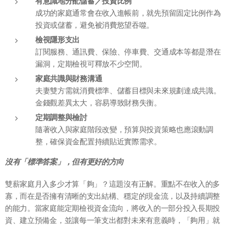
有意識地分配儲蓄／投資比例
成功的家庭通常會在收入進帳前，就先預留固定比例作為
投資或儲蓄，避免被消費慾望吞噬。
檢視隱形支出
訂閱服務、通訊費、保險、停車費、交通成本等都是潛在
漏洞，定期檢視可釋放不少空間。
家庭共識與財務溝通
夫妻雙方需就消費標準、儲蓄目標與未來規劃達成共識。
金錢觀差異太大，容易導致財務失衡。
定期調整與檢討
隨著收入與家庭階段改變，預算與投資策略也應滾動調
整，確保資金配置持續貼近實際需求。
沒有「標準答案」，但有更好的方向
雙薪家庭月入多少才算「夠」？這題沒有正解。重點不在收入的多
寡，而在是否擁有清晰的支出結構、穩定的現金流，以及持續調整
的能力。當家庭能定期檢視資金流向，將收入的一部分投入長期投
資、建立預備金，並讓每一筆支出都對未來有意義時，「夠用」就