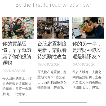
Be the first to read what's new!
你的買菜習
台股處置制度
你的另一半，
慣，早早就透
更新，樂觀看
是理財神隊友
露了你的投資
待流動性改善
還是豬隊友？
邏輯
06/08/2026
04/08/2026
07/08/2026
原先發布處置後，處
很多人以為，夫妻之
置期間為 10 個交易
間的金錢衝突，主要
每天回家的路上，你
日，而新制縮短為 5
來自收入不夠高或生
是否也曾走進家附近
個營業日；若處置期
活開銷太大。但實際
的超市，只買一盒雞
間，因當沖交易占比
上，真正讓婚姻產生
胸肉、一把青菜，再
過高再列注意資訊，
摩擦的，往往不是
順手帶一份熟食回
處置期間則由增長至
「沒有錢」，而是兩
家？過去假日推著購