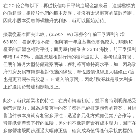
在 20 億台幣以下，再從投信每日平均進場金額來看，這幾檔標的
的買超量，相較於他們的股本差異，並沒有太過顯著的倍數差距，
因此小股本受惠籌碼推升的利多，就可以開始期待。
接著從基本面去比較，(3592-TW) 瑞鼎今年前三季獲利年增
63.18%，看起來很不錯，但與前一年度基期低關係較大，驅動 IC
產業的展望也相對平淡；而房屋代銷業者 2348 海悅，前三季獲利
年增 114.75%，雖說營建相對行情的獲利波動大，參考程度有限，
但明年海月大型待銷建案明確，獲利將可維持高水平，加上因為政
府打房及房市轉趨相對低迷的緣故，海悅股價也經過大幅修正 (這
也是更容易被高股息 ETF 選入的原因)，因此｢跌深就是最大利多｣
正好適用於營建相關類股上。
此外，就代銷業者的特性，在房市轉差初期，並不會特別明顯感受
到營運壓力，因為通常著手的案子都是已經排定預售的建案，且銷
售這件事本身就有相當多彈性，透過多元化方式如促銷 / 合作等，
皆能抵銷產業下行的風險，另外也不像建商會有成本壓力，因而在
多數營建股同步經過大幅修正後，確實成為值得逢低承接的標的。