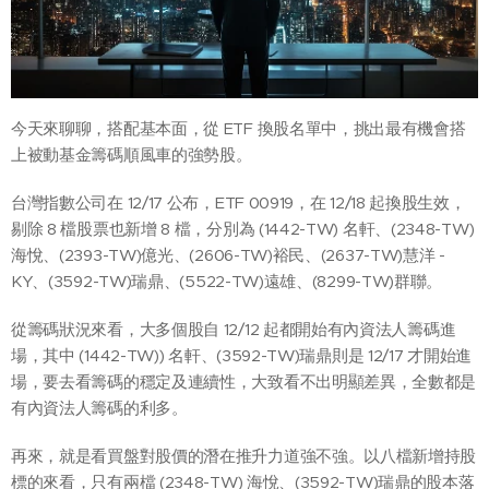
今天來聊聊，搭配基本面，從 ETF 換股名單中，挑出最有機會搭
上被動基金籌碼順風車的強勢股。
台灣指數公司在 12/17 公布，ETF 00919，在 12/18 起換股生效，
剔除 8 檔股票也新增 8 檔，分別為 (1442-TW) 名軒、(2348-TW)
海悅、(2393-TW)億光、(2606-TW)裕民、(2637-TW)慧洋 -
KY、(3592-TW)瑞鼎、(5522-TW)遠雄、(8299-TW)群聯。
從籌碼狀況來看，大多個股自 12/12 起都開始有內資法人籌碼進
場，其中 (1442-TW)) 名軒、(3592-TW)瑞鼎則是 12/17 才開始進
場，要去看籌碼的穩定及連續性，大致看不出明顯差異，全數都是
有內資法人籌碼的利多。
再來，就是看買盤對股價的潛在推升力道強不強。以八檔新增持股
標的來看，只有兩檔 (2348-TW) 海悅、(3592-TW)瑞鼎的股本落