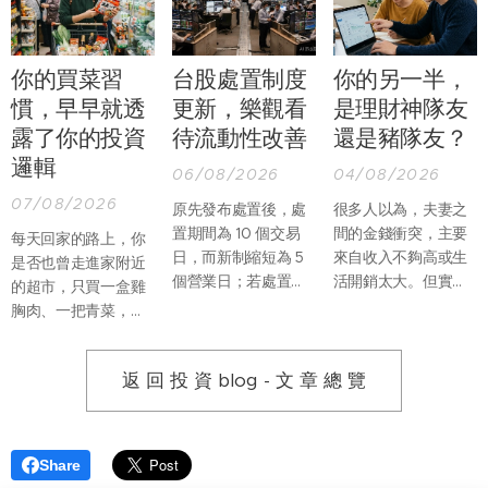
你的買菜習
台股處置制度
你的另一半，
慣，早早就透
更新，樂觀看
是理財神隊友
露了你的投資
待流動性改善
還是豬隊友？
邏輯
06/08/2026
04/08/2026
07/08/2026
原先發布處置後，處
很多人以為，夫妻之
置期間為 10 個交易
間的金錢衝突，主要
每天回家的路上，你
日，而新制縮短為 5
來自收入不夠高或生
是否也曾走進家附近
個營業日；若處置期
活開銷太大。但實際
的超市，只買一盒雞
間，因當沖交易占比
上，真正讓婚姻產生
胸肉、一把青菜，再
過高再列注意資訊，
摩擦的，往往不是
順手帶一份熟食回
處置期間則由增長至
「沒有錢」，而是兩
家？過去假日推著購
12 個營業日縮短為僅
個人不知道該如何一
返 回 投 資 blog - 文 章 總 覽
物車，到量販店一次
延長至 7 個營業日。
起管理錢。
買滿整週食材的畫
面，似乎正在慢慢改
變。
Share