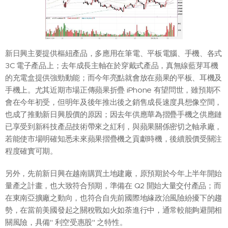
新日興主要提供樞紐產品，多應用在筆電、平板電腦、手機、各式
3C 電子產品上；去年成長主軸在於穿戴式產品，真無線藍芽耳機
的充電盒提供強勁動能；而今年亮點就會放在蘋果的平板、耳機及
手機上。尤其近期市場正傳蘋果折疊 iPhone 有望問世，雖預期不
會在今年初受，但明年及後年推出後之銷售成長速度具想像空間，
也成了推動新日興股價的原因；因去年供應華為摺疊手機之供應鏈
已享受到新科技產品技術帶來之紅利，與蘋果關係密切之軸承廠，
若能使市場明確知悉未來蘋果摺疊機之貢獻時機，後續股價受關注
程度確實可期。
另外，先前新日興在越南購買土地建廠，原預期於今年上半年開始
量產之計畫，也大致符合預期，準備在 Q2 開始大量交付產品；而
在東南亞擴廠之動向，也符合自先前國際地緣政治風險紛擾下的趨
勢，在當前美國發起之關稅戰如火如荼進行中，通常較能夠避開相
關風險，具備" 利空受惠股" 之特性。