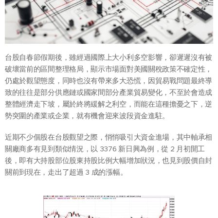
台股自春節假期後，雖經過國際上大小利多空影響，卻遲遲沒有被
破壞當前的區間整理格局，顯示市場面對美國關稅政策不確定性，
仍處於觀望態度，同時也沒有帶來多大恐慌，因貿易戰問題最終導
致的往往是部分供應鏈或國家間部分產業貿易變化，不至於會造成
整體經濟走下坡，屬於終將緩解之利空，而能在這種擔憂之下，逆
勢突圍的產業或企業，就有機會迎來波段資金進駐。
近期不少個股在台股觀望之際，悄悄吸引大資金進場，其中軸承相
關廠商多有見到類似情況，以 3376 新日興為例，從 2 月初開工
後，即有大持股部位股東持股比例大幅增加狀況，也見到股價自封
關前到現在，走出了超過 3 成的漲幅。