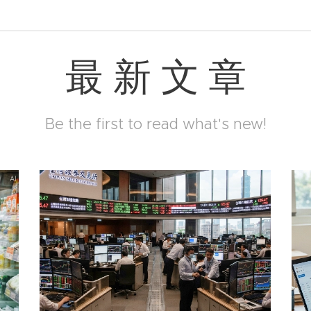
最 新 文 章
Be the first to read what's new!