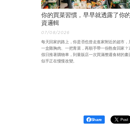
你的買菜習慣，早早就透露了你
資邏輯
07/08/2026
每天回家的路上，你是否也曾走進家附近的超市，
一盒雞胸肉、一把青菜，再順手帶一份熟食回家？
假日推著購物車，到量販店一次買滿整週食材的畫
似乎正在慢慢改變。
Share