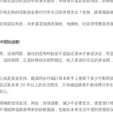
行願意提供的貸款年限通常越短，導致每月還款金額增加，財務
仍有足夠的流動資金應付日常生活與突發支出？若無，購屋風險
款與貸款利息，未來還需負擔房屋稅、地價稅、社區管理費及房
 年開始啟動
」這個問題，最佳的思考時點並不是臨近退休才倉促決定，而是應該
。這段期間，正是財務狀況相對穩定、收入來源仍充足的黃金期
心就是資金安排。建議同步仔細計算未來手上會留下多少可動用
並試算未來 20 年以上的生活開支。只有確認購屋不會排擠日常
安心。
積極創造現金流，例如：加強儲蓄、減少不必要支出、適度進行
不僅能降低購屋帶來的財務風險，也能在未來生活中遇到突發狀