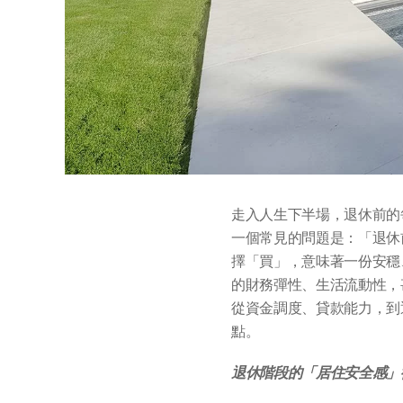
走入人生下半場，退休前的
一個常見的問題是：「退休
擇「買」，意味著一份安穩
的財務彈性、生活流動性，
從資金調度、貸款能力，到
點。
退休階段的「居住安全感」