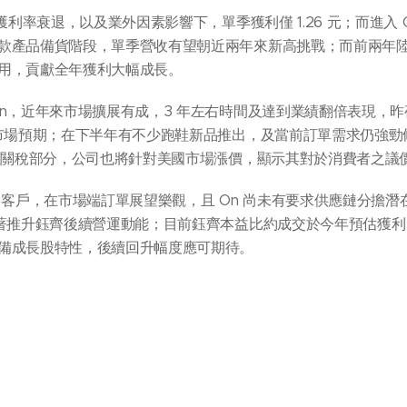
獲利率衰退，以及業外因素影響下，單季獲利僅 1.26 元；而進入
款產品備貨階段，單季營收有望朝近兩年來新高挑戰；而前兩年
用，貢獻全年獲利大幅成長。
n，近年來市場擴展有成，3 年左右時間及達到業績翻倍表現，昨夜
於市場預期；在下半年有不少跑鞋新品推出，及當前訂單需求仍強
而在關稅部分，公司也將針對美國市場漲價，顯示其對於消費者之議
的主力客戶，在市場端訂單展望樂觀，且 On 尚未有要求供應鏈分擔潛
著推升鈺齊後續營運動能；目前鈺齊本益比約成交於今年預估獲利 
備成長股特性，後續回升幅度應可期待。