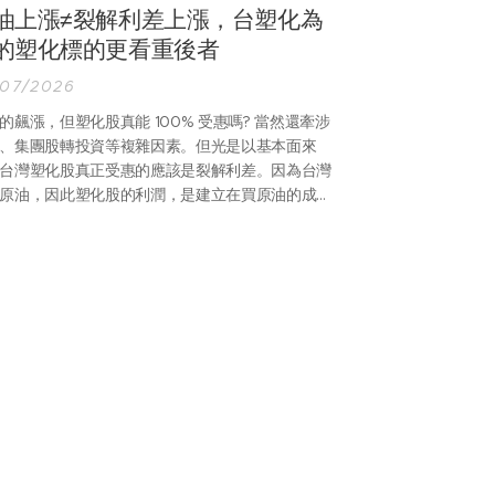
油上漲≠裂解利差上漲，台塑化為
的塑化標的更看重後者
/07/2026
的飆漲，但塑化股真能 100% 受惠嗎? 當然還牽涉
、集團股轉投資等複雜因素。但光是以基本面來
台灣塑化股真正受惠的應該是裂解利差。因為台灣
原油，因此塑化股的利潤，是建立在買原油的成本
，與後續精煉後相關成品的報價，其中最為重要的
中油 (林園)、台塑化 (麥寮)，唯二的輕油裂解廠