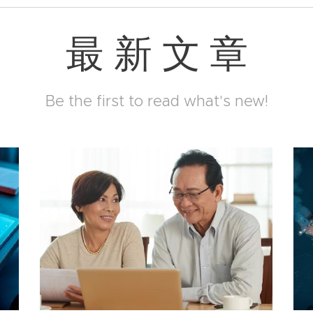
最 新 文 章
Be the first to read what's new!