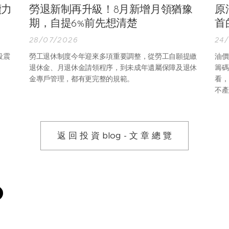
續力
勞退新制再升級！8月新增月領猶豫
原
期，自提6%前先想清楚
首
28/07/2026
24
段震
勞工退休制度今年迎來多項重要調整，從勞工自願提繳
油價
退休金、月退休金請領程序，到未成年遺屬保障及退休
籌碼
金專戶管理，都有更完整的規範。
看，
不產
進價
就是
區。
返 回 投 資 blog - 文 章 總 覽