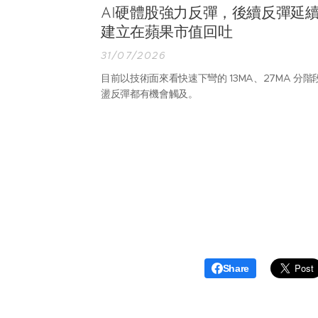
AI硬體股強力反彈，後續反彈延
建立在蘋果市值回吐
31/07/2026
目前以技術面來看快速下彎的 13MA、27MA 分階
盪反彈都有機會觸及。
Share