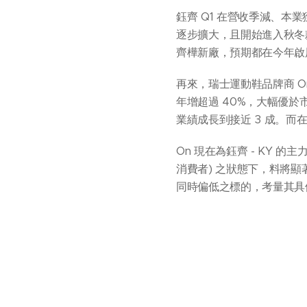
鈺齊 Q1 在營收季減、本業
逐步擴大，且開始進入秋冬
齊樺新廠，預期都在今年啟
再來，瑞士運動鞋品牌商 O
年增超過 40%，大幅優
業績成長到接近 3 成。
On 現在為鈺齊 - KY 
消費者) 之狀態下，料將顯
同時偏低之標的，考量其具