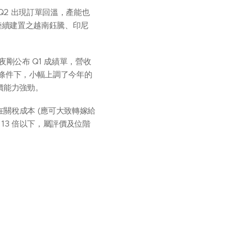
 Q2 出現訂單回溫，產能也
陸續建置之越南鈺騰、印尼
剛公布 Q1 成績單，營收
勁條件下，小幅上調了今年的
價能力強勁。
在關稅成本 (應可大致轉嫁給
13 倍以下，屬評價及位階