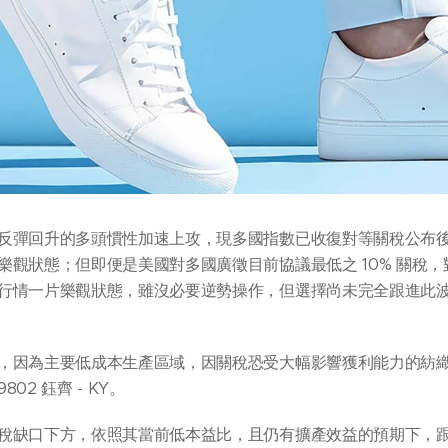
反彈回升的多頭慣性加速上攻，現多國指數已收復對等關稅公布
樂觀狀態；但即便是美國對多國廣徵目前協議最低之 10% 關稅
行情一片樂觀狀態，雖沒必要逆勢操作，但選擇尚未完全跟進此
，因為主要低成本生產區域，因關稅恐受大幅影響獲利能力的紡織 
2 鈺齊 - KY。
稅缺口下方，依照其當前低本益比，且仍有擴產效益的預期下，