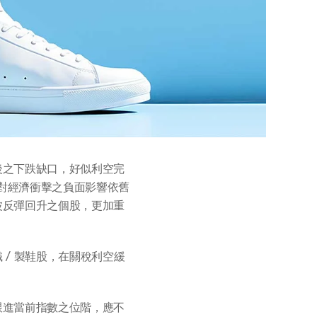
後之下跌缺口，好似利空完
，對經濟衝擊之負面影響依舊
波反彈回升之個股，更加重
/ 製鞋股，在關稅利空緩
跟進當前指數之位階，應不