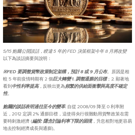
5/15 鮑爾公開談話，睽違 5 年的 FED 決策框架今年 8 月將改變
以下為談話摘要與說明：
※FED 要調整貨幣政策制定架構
，預計 8 或 9 月公布
。
原因是相
較 5 年前疫情時期有 2 個
巨大轉變 1. 調整通膨的目標
；2. 顯著地
看到
中性利率提高
，反映出更為
頻繁的供給面衝擊與高度不確定
性
。
鮑爾的談話表明過往至今的變革
:
自從 2008/09 降至 0 利率附
近，2012 定調 2% 通膨目標，這使得央行很難動用貨幣政策在需
要時刺激經濟 (
編按: 隱含討論利率下限的困境
，升息相對地更容易
地去控制經濟成長與通膨)。