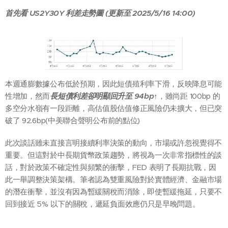
首先看 US2Y30Y 利差走勢圖 (更新至 2025/5/16 14:00)
本週通膨數據公布低於預期，因此短債殖利率下滑，反映降息可能
性增加，然而
長短債利差卻明顯回升至 94bp↑
，雖尚距 100bp 的
多空分水嶺有一段距離，高估值股估值修正風險仍未擴大，但已突
破了 92.6bp(中美聯合聲明公布前的點位)
此次談話雖未直接言明接續利率決策的動向，市場或許忽視覺得不
重要。但這對於中長期貨幣政策趨勢，將視為一次非常指標性的談
話，對於政策不確定性與頻繁的衝擊，FED 表明了長期抗戰，因
此一舉調整決策架構。筆者認為雙重風險對於實體經濟、金融市場
的潛在衝擊，並沒有因為暫緩關稅而消除，即使暫緩拖延，只要不
回到接近 5% 以下的關稅，遞延負面效應仍只是早晚問題。