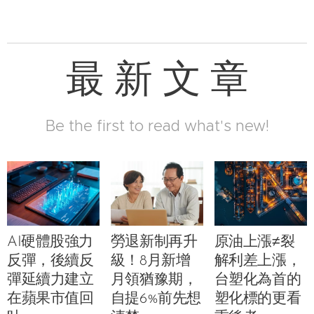
最 新 文 章
Be the first to read what's new!
AI硬體股強力
勞退新制再升
原油上漲≠裂
反彈，後續反
級！8月新增
解利差上漲，
彈延續力建立
月領猶豫期，
台塑化為首的
在蘋果市值回
自提6%前先想
塑化標的更看