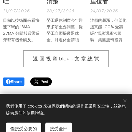
吐
清楚
重後者
31/07/2026
28/07/2026
24/07/2026
目前以技術面來看快
勞工退休制度今年迎
油價的飆漲，但塑化
速下彎的 13MA、
來多項重要調整，從
股真能 100% 受惠
27MA 分階段震盪反
勞工自願提繳退休
嗎? 當然還牽涉籌
彈都有機會觸及。
金、月退休金請領程
碼、集團股轉投資等
序，到未成年遺屬保
複雜因素。但光是以
障及退休金專戶管
基本面來看，台灣塑
返 回 投 資 blog - 文 章 總 覽
理，都有更完整的規
化股真正受惠的應該
範。
是裂解利差。因為台
灣不產原油，因此塑
化股的利潤，是建立
Share
在買原油的成本進
價，與後續精煉後相
關成品的報價，其中
最為重要的就是中油
我們使用了 cookies 來確保我們網站的運作正常與安全性，並為您
(林園)、台塑化 (麥
版權所有© 2025 永誠國際證券投資顧問股份有限公司 服務電話 0809-
提供最佳的使用體驗。
寮)，唯二的輕油裂解
012-889
金管會字號(113)年金管投顧新字第030號
廠區。
僅接受必要的
接受全部
Cookies