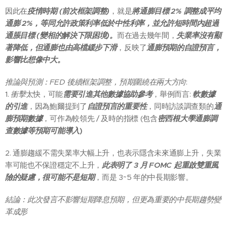
因此在
疫情時期 (前次框架調整)
，就是
將通膨目標 2% 調整成平均
通膨 2%，等同允許政策利率低於中性利率，並允許短時間內超過
通脹目標 (變相的解決下限困境)。
而在過去幾年間，
失業率沒有顯
著降低，但通膨也由高檔緩步下滑
，反映了
通膨預期的自證預言，
影響比想像中大。
推論與預測：FED 後續框架調整，預期圍繞在兩大方向
:
1.
衝擊
太快，可能
需要引進其他數據協助參考
，舉例而言:
軟數據
的引進
，因為鮑爾提到了
自證預言的重要性
，同時訪談調查類的
通
膨預期數據
，可作為較領先 / 及時的指標 (包含
密西根大學通膨調
查數據等預期可能導入
)
2. 通膨趨緩不需失業率大幅上升，也表示隱含未來通膨上升，失業
率可能也不保證穩定不上升，
此表明了 3 月 FOMC 起重啟雙重風
險的疑慮，很可能不是短期
，而是 3~5 年的中長期影響。
結論：此次發言不影響短期降息預期，但更為重要的中長期趨勢變
革成形