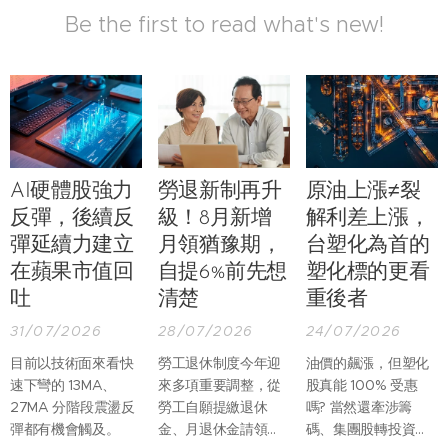
Be the first to read what's new!
AI硬體股強力
勞退新制再升
原油上漲≠裂
反彈，後續反
級！8月新增
解利差上漲，
彈延續力建立
月領猶豫期，
台塑化為首的
在蘋果市值回
自提6%前先想
塑化標的更看
吐
清楚
重後者
31/07/2026
28/07/2026
24/07/2026
目前以技術面來看快
勞工退休制度今年迎
油價的飆漲，但塑化
速下彎的 13MA、
來多項重要調整，從
股真能 100% 受惠
27MA 分階段震盪反
勞工自願提繳退休
嗎? 當然還牽涉籌
彈都有機會觸及。
金、月退休金請領程
碼、集團股轉投資等