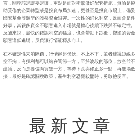
言，關稅該退讓要退讓，重點是面對衝擊做好配套措施，無論是協
助受傷的企業轉型或是投資布局加速，更甚至是投資市場上，備妥
國安基金等類型的護盤資金銀彈。一次性的消化利空，反而會是件
好事，當很多資金不願意進入市場就是擔心後續下跌與不確定性。
反過來說，盡快的確認利空的幅度，也會帶動下跌後，觀望的資金
願意逢低進場，反倒讓行情能穩步向上。
在不確定性未消除前，行情起起伏伏、不上不下，筆者建議短線多
空不拘，有獲利都可以站在調節一方，至於波段的部位，放空並不
建議，反而是要偏向買進一方，等待下跌與修正多一點，再進場低
接，最好是確認關稅政策，產生利空恐慌殺盤時，勇敢撿便宜。
最 新 文 章