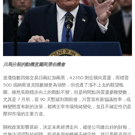
川馬分裂的動機意圖與潛在機會
道瓊指數四個交易日兩紅加兩黑，42350 附近橫向震盪，而標普
500 或納斯達克指數雖更為強勢，但也透了漲不上去的觀望氛
圍。雖然長期穩步向上的觀點不變，但是時間點與震盪參雜變數，
尤其是 7 月初，當 90 天暫緩到期前後，川普宣布新協議稅率，或
轉變態度有新的決策，都將主宰市場情緒變化，並且不確定性仍是
壓抑市場的主要力道。
關稅政策影響甚鉅，決定未來經濟走向，縱使公司繳出好的財報，
也無法消弭對於招聘、投資布局的種種不確定性。就以馬斯克與川