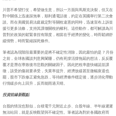
川普不希望打仗，希望做生意，所以一方面與馬斯克決裂，但又在
對中關係上迅速踩煞車，順利通電話後，約定在英國舉行第二次會
談。而在美國貿易法庭裁定對等關稅違憲的同時，迅速宣布上訴並
援引更多法條，支持其課徵關稅的權利。這些動作，都可解讀為川
普對於政策的鬆緊拿捏有限度，相當在乎經濟的變化，時而鬆綁舒
緩情勢，時而緊縮踩死條件。
筆者認為現階段最重要的是將不確定性消除，因此最怕的是 7 月份
之前，全球各國談判意興闌珊，仍有死撐活撐拖延的想法，反反覆
覆才是潛在導致後市悲觀的關鍵因子。因此把稅率盡快確認並課
徵，該受的傷就要承受，失業率提升、經濟放緩甚至微幅衰退也
罷，股市下跌修正避免急跌，等待經濟條件穩定後，逐步消化帶動
行情緩步向上回升，反而能雨過天晴。
投資前緣新觀點
台股的情況也類似，台積電千元附近止步、台股年線、半年線遲遲
無法站回，就是反映觀望與不確定性。筆者認為對於各國政府而