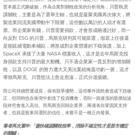
川普執意
普本週正式撕破臉，作為企業對關稅政策的分析視角，
課關稅，主要是為了選舉主軸，也就是凝聚美國再次偉大，將
製造業回流美國帶動中下階層，這些數以萬計的人頭才有選
票。而企業家有錢，川普需要捐款，才會形成兩邊討好，而一
向反對 ESG 的川普，馬斯克研判其可能當選，假若上任後還
是能延續電動車補貼，將形成對企業營運的下檔保護，加上
SpaceX 承接了大量 NASA 標案收入，這才是去年馬斯克投
身捐款支持川普的最大動機。只不過企業家一貫反對的增加關
稅，以及 DOGE 的努力遭大又美法案給掩蓋功虧一簣，這才
導致馬斯克、川普想法上愈走愈遠，正式分道揚鑣。
而公司持續營運成長，保有競爭優勢，這些事件固然會造成下跌修
正，但同時也在衝突中創造了投資機會，否則一路連漲的股價短波
段終究會進入高估。而馬斯克回歸企業界，兩邊各自鞏固其支持
者，也就是股東與選民的信任，未嘗不是一種正向發展。
筆者再次重申:「盡快確認關稅稅率，消除不確定性才是股市穩定
的關鍵」