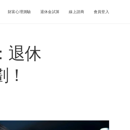
財富心理測驗
退休金試算
線上諮商
會員登入
：退休
劃！