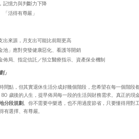
，記憶力與判斷力下降
、「活得有尊嚴」
支出來源，月支出可能比前期更高
金池」應對突發健康惡化、看護等開銷
金佈局、指定信託／預立醫療指示、資產保全機制
劃」
時間點，但其實退休生活分成好幾個階段，您希望在每一個階段
 歲、80 歲後的人生，提早佈局每一段的生活與財務需求。真正的
地分段規劃
。你不需要中樂透，也不用過度節省，只要懂得用對
得有選擇、有尊嚴。