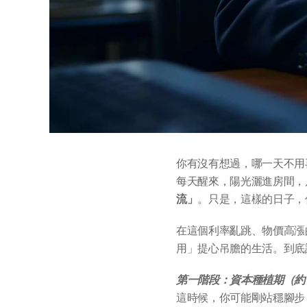
你有沒有想過，哪一天不用
每天醒來，陽光灑進房間，
流」
。只是，這樣的日子，
在這個利率亂跳、物價高漲
用」提心吊膽的生活。到底
第一階段：資本種植期（約 3
這時候，你可能剛站穩腳步