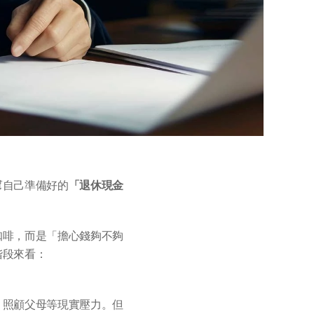
幫自己準備好的
「退休現金
咖啡，而是「擔心錢夠不夠
階段來看：
、照顧父母等現實壓力。但