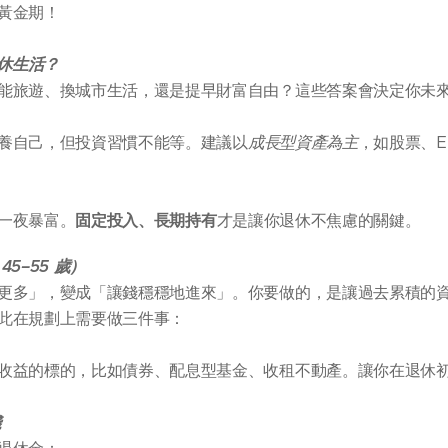
黃金期！
退休生活？
能旅遊、換城市生活，還是提早財富自由？這些答案會決定你未
養自己，但投資習慣不能等。建議以
成長型資產為主
，如股票、E
一夜暴富。
固定投入、長期持有
才是讓你退休不焦慮的關鍵。
5–55 歲）
更多」，變成「讓錢穩穩地進來」。你要做的，是讓過去累積的
此在規劃上需要做三件事：
收益的標的，比如債券、配息型基金、收租不動產。讓你在退休
錢