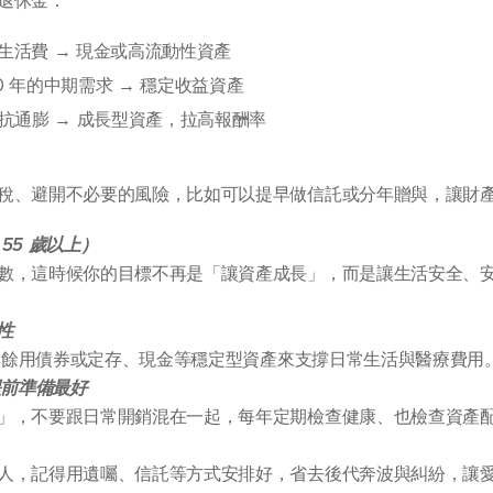
退休金：
 年生活費 → 現金或高流動性資產
~10 年的中期需求 → 穩定收益資產
期抗通膨 → 成長型資產，拉高報酬率
稅、避開不必要的風險，比如可以提早做信託或分年贈與，讓財
55 歲以上）
數，這時候你的目標不再是「讓資產成長」，而是讓生活安全、
性
成，其餘用債券或定存、現金等穩定型資產來支撐日常生活與醫療費用
提前準備最好
」，不要跟日常開銷混在一起，每年定期檢查健康、也檢查資產
人，記得用遺囑、信託等方式安排好，省去後代奔波與糾紛，讓