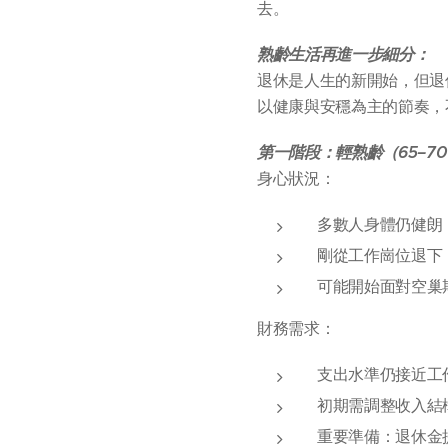
去。
熟齡生活再進一步細分：
退休是人生的新開始，但退
以健康與安穩為主的節奏，
第一階段：輕熟齡（65–7
身心狀況：
多數人身體仍健朗
剛從工作崗位退下
可能開始面對空巢
財務需求：
支出水準仍接近工
初期需調整收入結
重要準備：退休金