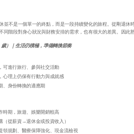
休並不是一個單一的終點，而是一段持續變化的旅程。從剛退休
不同階段對身心狀況與財務安排的需求，也有很大的差異。因此
0 歲）｜生活仍積極，準備轉換節奏
，可進行旅行、參與社交活動
，心理上仍保有行動力與成就感
期、身份轉換的適應期
作時期，旅遊、娛樂開銷較高
構（從薪資→退休金或投資收入）
提領規劃、醫療保障強化、現金流檢視