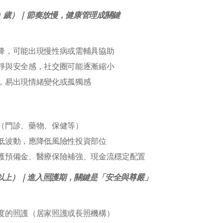
0 歲）｜節奏放慢，健康管理成關鍵
降，可能出現慢性病或需輔具協助
靜與安全感，社交圈可能逐漸縮小
，易出現情緒變化或孤獨感
（門診、藥物、保健等）
低波動，應降低風險性投資部位
護預備金、醫療保險補強、現金流穩定配置
歲以上）｜進入照護期，關鍵是「安全與尊嚴」
度的照護（居家照護或長照機構）