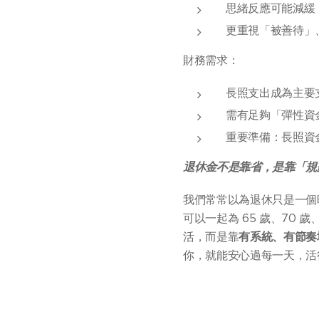
思緒反應可能減緩
更重視「被善待」
財務需求：
長照支出成為主要
需有足夠「彈性資
重要準備：長照資
退休金不是靠省，是靠「規
我們常常以為退休只是一個
可以一起為 65 歲、70
活，而是靠
有系統、有節奏
你，就能安心過每一天，活