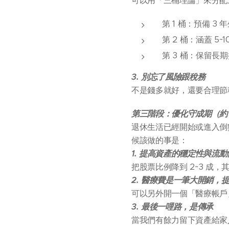
可以用「三桶理論」來分配
第 1 桶：預備 3
第 2 桶：涵蓋 5
第 3 桶：保留長
3.
別忘了風險跟稅務
不是錢多就好，還要合理節
第三階段：優化守成期（約 
退休生活已經開始或進入倒
候該做的事是：
1. 提高資產的穩定性與流動
把股票比例降到 2~3 
2. 醫療費是一筆大開銷，
可以另外開一個「醫療帳戶
3. 最後一哩路，是傳承
當我們有餘力留下資產給家