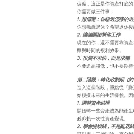
偏偏，這正是你資產打底的
你需要做三件事：
1. 想清楚：你想過怎樣的
你想幾歲退休？希望退休後
2. 讓錢開始幫你工作
現在的你，還不需要靠資產
酬與時間的複利效果。
3. 投資不求快，而是求穩
不要追高殺低，也不要期待
第二階段：轉化收割期（約 4
進入這個階段，重點從「賺
始模擬未來的生活樣貌。因
1. 調整資產結構
開始轉一些資產成為能產生
必仰賴一次性資產變現。
2.
學會提領錢，不是亂花