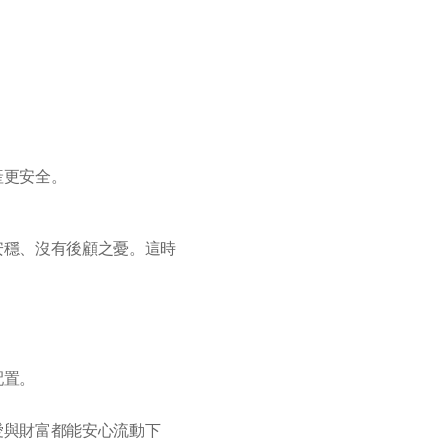
產更安全。
安穩、沒有後顧之憂。這時
。
配置。
愛與財富都能安心流動下