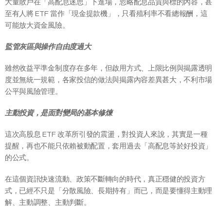
大量散戶在「高配息迷思」下進場，忽略配息品質與標的內容，甚
至有人將 ETF 當作「現金提款機」，只看殖利率不看總報酬，這
可能放大資金風險。
監管灰區與操作自由度過大
雖然收益平準金制度存在多年，但啟用方式、上限比例與揭露透明
度並無統一規範，各家投信的做法與揭露內容差異甚大，不利市場
公平與風險管理。
主動投資，是面對變局的基本修煉
這次高股息 ETF 改革所引發的震盪，對投資人來說，其實是一種
提醒，再也不能只依賴被動配置，套用過去「高配息等於好投資」
的公式。
在這個資訊快速流動、政策不斷轉向的時代，真正穩健的投資方
式，已經不只是「分散風險、長期持有」而已，而是要懂得主動理
解、主動調整、主動判斷。