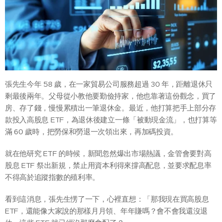
張先生今年 58 歲，在一家貿易公司服務超過 30 年，距離退休只
剩最後兩年。父母從小教他要勤儉持家，他也靠著這份觀念，買了
房、存了錢，慢慢累積出一筆退休金。最近，他打算把手上部分存
款投入高股息 ETF，為退休後建立一條「被動現金流」，也打算等
滿 60 歲時，把勞保和勞退一次領出來，再加碼投資。
就在他研究 ETF 的時候，新聞忽然爆出市場熱議，金管會要對高
股息 ETF 祭出新規，禁止用資本利得來撐高配息，並要求配息率
不得高於追蹤指數的殖利率。
看到這消息，張先生愣了一下，心裡直想：「那我現在買高股息
ETF，還能像大家說的那樣月月領、年年賺嗎？會不會我還沒退