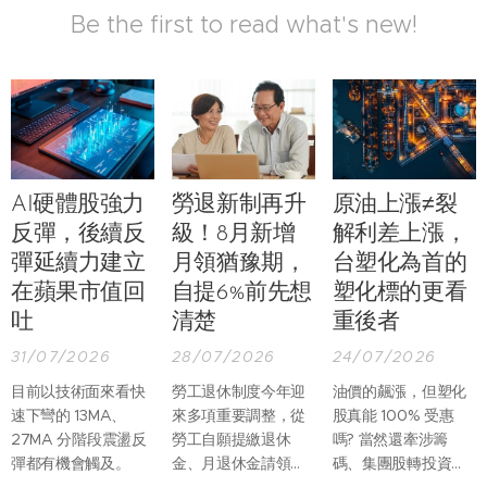
Be the first to read what's new!
AI硬體股強力
勞退新制再升
原油上漲≠裂
反彈，後續反
級！8月新增
解利差上漲，
彈延續力建立
月領猶豫期，
台塑化為首的
在蘋果市值回
自提6%前先想
塑化標的更看
吐
清楚
重後者
31/07/2026
28/07/2026
24/07/2026
目前以技術面來看快
勞工退休制度今年迎
油價的飆漲，但塑化
速下彎的 13MA、
來多項重要調整，從
股真能 100% 受惠
27MA 分階段震盪反
勞工自願提繳退休
嗎? 當然還牽涉籌
彈都有機會觸及。
金、月退休金請領程
碼、集團股轉投資等