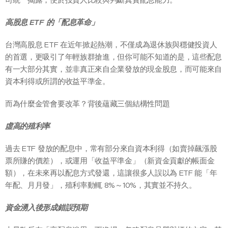
高股息 ETF 的「配息革命」
台灣高股息 ETF 在近年掀起熱潮，不僅成為退休族與穩健投資人
的首選，更吸引了年輕族群搶進，但你可能不知道的是，這些配息
有一大部分其實，並非真正來自企業發放的現金股息，而可能來自
資本利得或所謂的收益平準金。
而為什麼金管會要改革？背後蘊藏三個結構性問題
虛高的殖利率
過去 ETF 發放的配息中，常有部分來自資本利得（如賣掉飆漲股
票所賺的價差），或運用「收益平準金」（新資金貢獻的帳面金
額），在未來再以配息方式發還，這讓很多人誤以為 ETF 能「年
年配、月月發」，殖利率動輒 8%～10%，其實並不持久。
資金湧入後形成錯誤預期