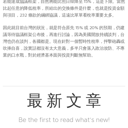
若能達成協議框架，自然將能比照日韓降至 15%，這是下限。當然
比起任意的降低稅率，所給出的交換條件是什麼，也就是投資金額
與項目，232 條款的綑綁協議，這遠比單單看稅率重要太多。
因此就目前台灣的狀況，就是符合原先 15% 或 20% 的預期，仍建
議等待協議框架公布後，再進行討論，因為美國開放持續談判，台
灣也仍在談判，各國都是。現在針對一個暫時性稅率，抨擊砲轟或
吹捧自喜，說實話都沒有太大意義，多半只會落入政治攻防、不專
業的口水戰，對於經濟基本面與投資判斷無幫助。
最 新 文 章
Be the first to read what's new!