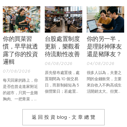
你的買菜習
台股處置制度
你的另一半，
慣，早早就透
更新，樂觀看
是理財神隊友
露了你的投資
待流動性改善
還是豬隊友？
邏輯
06/08/2026
04/08/2026
07/08/2026
原先發布處置後，處
很多人以為，夫妻之
置期間為 10 個交易
間的金錢衝突，主要
每天回家的路上，你
日，而新制縮短為 5
來自收入不夠高或生
是否也曾走進家附近
個營業日；若處置期
活開銷太大。但實際
的超市，只買一盒雞
間，因當沖交易占比
上，真正讓婚姻產生
胸肉、一把青菜，再
過高再列注意資訊，
摩擦的，往往不是
順手帶一份熟食回
處置期間則由增長至
「沒有錢」，而是兩
家？過去假日推著購
12 個營業日縮短為僅
個人不知道該如何一
返 回 投 資 blog - 文 章 總 覽
物車，到量販店一次
延長至 7 個營業日。
起管理錢。
買滿整週食材的畫