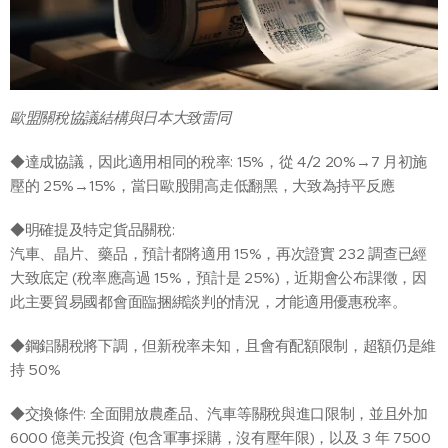
歐盟關稅協議結構與日本大致雷同
◆達成協議，因此適用相同的稅率: 15%，從 4/2 20%→7 月初施
壓的 25%→15%，當日歐股開高走低翻黑，大致為持平反應
◆明確提及特定貨品關稅:
汽車、晶片、藥品，預計都將適用 15%，再次證實 232 調查已經
大致底定 (稅率應高過 15%，預計是 25%)，近期會公布課徵，因
此主要貿易國都會面臨捆綁談判的情況，才能適用優惠稅率。
◆鋼鋁關稅將下調，但新稅率未知，且會有配額限制，超額仍是維
持 50%
◆交換條件: 全面開放農產品、汽車等關稅與進口限制，並且外加
6000 億美元投資 (包含軍事採購，沒有壓年限)，以及 3 年 7500