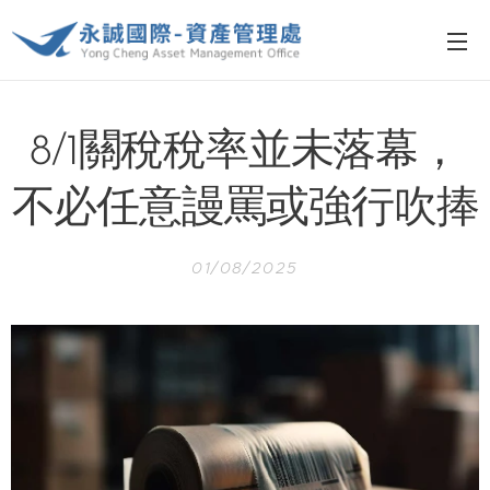
8/1關稅稅率並未落幕，
不必任意謾罵或強行吹捧
01/08/2025