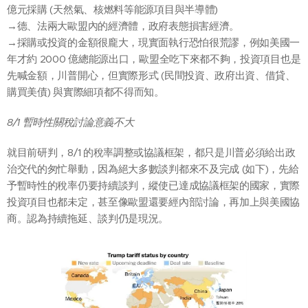
億元採購 (天然氣、核燃料等能源項目與半導體)
→德、法兩大歐盟內的經濟體，政府表態損害經濟。
→採購或投資的金額很龐大，現實面執行恐怕很荒謬，例如美國一
年才約 2000 億總能源出口，歐盟全吃下來都不夠，投資項目也是
先喊金額，川普開心，但實際形式 (民間投資、政府出資、借貸、
購買美債) 與實際細項都不得而知。
8/1 暫時性關稅討論意義不大
就目前研判，8/1 的稅率調整或協議框架，都只是川普必須給出政
治交代的匆忙舉動，因為絕大多數談判都來不及完成 (如下)，先給
予暫時性的稅率仍要持續談判，縱使已達成協議框架的國家，實際
投資項目也都未定，甚至像歐盟還要經內部討論，再加上與美國協
商。認為持續拖延、談判仍是現況。