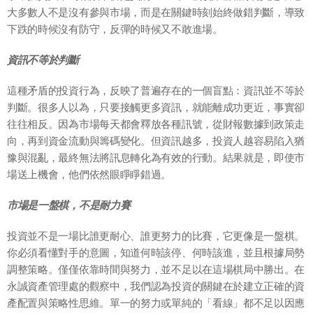
大多數人不是沒有參與市場，而是在關鍵時刻始終做錯判斷，導致
下跌的時候沒有防守，反彈的時候又不敢進場。
資訊不等於判斷
這種矛盾的投資行為，反映了普遍存在的一個盲點：資訊並不等於
判斷。很多人以為，只要接觸更多資訊，就能離成功更近，事實卻
往往相反。因為市場每天都會釋放各種訊號，從財報數據到政策走
向，再到資金流動與籌碼變化。但資訊越多，投資人越容易陷入猶
豫與混亂，最終無法將訊息轉化為有效的行動。結果就是，即使市
場送上機會，他們依然眼睜睜錯過。
市場是一盤棋，不是耐力賽
投資並不是一場比誰更耐心、誰更努力的比賽，它更像是一盤棋。
你必須看懂對手的意圖，知道何時該停、何時該進，並且根據局勢
調整策略。僅僅依靠時間與努力，並不足以在這場棋局中勝出。在
永誠資產管理處的觀察中，我們認為投資的關鍵在於建立正確的資
產配置與策略性思維。單一的努力或單純的「看線」都不足以因應