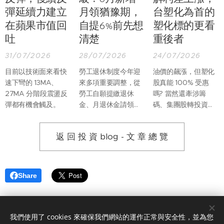
彈延續力建立
月領猶豫期，
台塑化為首的
在蘋果市值回
自提6%前先想
塑化標的更看
吐
清楚
重後者
31/07/2026
28/07/2026
24/07/2026
目前以技術面來看快
勞工退休制度今年迎
油價的飆漲，但塑化
速下彎的 13MA、
來多項重要調整，從
股真能 100% 受惠
27MA 分階段震盪反
勞工自願提繳退休
嗎? 當然還牽涉籌
彈都有機會觸及。
金、月退休金請領程
碼、集團股轉投資等
序，到未成年遺屬保
複雜因素。但光是以
障及退休金專戶管
基本面來看，台灣塑
返 回 投 資 blog - 文 章 總 覽
理，都有更完整的規
化股真正受惠的應該
範。
是裂解利差。因為台
灣不產原油，因此塑
化股的利潤，是建立
Share
在買原油的成本進
價，與後續精煉後相
關成品的報價，其中
最為重要的就是中油
我們使用了 cookies 來確保我們網站的運作正常與安全性，並為您