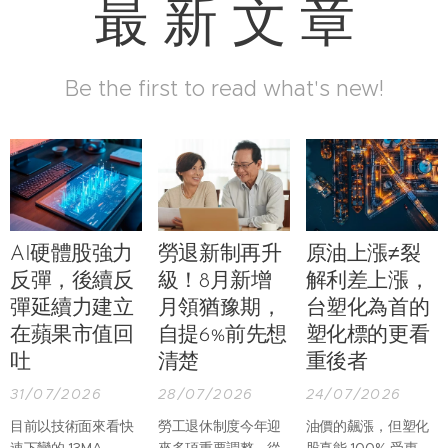
最 新 文 章
Be the first to read what's new!
AI硬體股強力
勞退新制再升
原油上漲≠裂
反彈，後續反
級！8月新增
解利差上漲，
彈延續力建立
月領猶豫期，
台塑化為首的
在蘋果市值回
自提6%前先想
塑化標的更看
吐
清楚
重後者
31/07/2026
28/07/2026
24/07/2026
目前以技術面來看快
勞工退休制度今年迎
油價的飆漲，但塑化