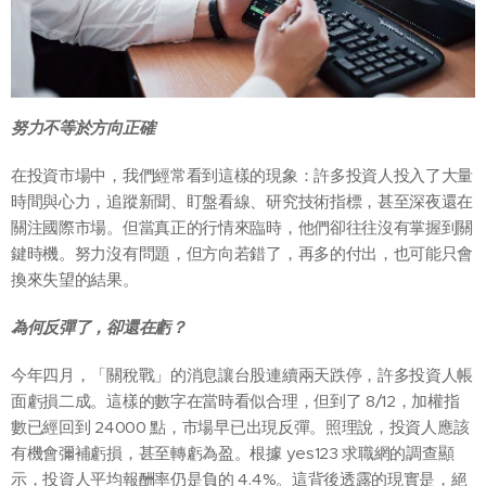
努力不等於方向正確
在投資市場中，我們經常看到這樣的現象：許多投資人投入了大量
時間與心力，追蹤新聞、盯盤看線、研究技術指標，甚至深夜還在
關注國際市場。但當真正的行情來臨時，他們卻往往沒有掌握到關
鍵時機。努力沒有問題，但方向若錯了，再多的付出，也可能只會
換來失望的結果。
為何反彈了，卻還在虧？
今年四月，「關稅戰」的消息讓台股連續兩天跌停，許多投資人帳
面虧損二成。這樣的數字在當時看似合理，但到了 8/12，加權指
數已經回到 24000 點，市場早已出現反彈。照理說，投資人應該
有機會彌補虧損，甚至轉虧為盈。根據 yes123 求職網的調查顯
示，投資人平均報酬率仍是負的 4.4%。這背後透露的現實是，絕