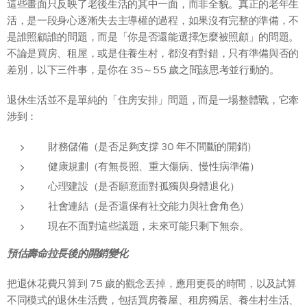
這些畫面只反映了老後生活的其中一面，而非全貌。真正的老年生
活，是一段身心逐漸失去主導權的過程，如果沒有完整的準備，不
是誰照顧誰的問題，而是「你是否還能選擇怎麼被照顧」的問題。
不論是買房、租屋，或是住養生村，都沒有對錯，只有準備與否的
差別，以下三件事，是你在 35～55 歲之間該思考並行動的。
退休生活並不是單純的「住房安排」問題，而是一場整體戰，它牽
涉到：
財務儲備（是否足夠支撐 30 年不間斷的開銷）
健康規劃（有無長照、重大傷病、慢性病準備）
心理建設（是否願意面對孤獨與身體退化）
社會連結（是否還保有社交能力與社會角色）
現在不面對這些議題，未來可能只剩下無奈。
預估壽命拉長後的開銷變化
把退休花費只算到 75 歲的觀念丟掉，應用更長的時間，以及試算
不同模式的退休生活費，包括買房養屋、租房獨居、養生村生活、