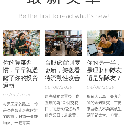
Be the first to read what's new!
你的買菜習
台股處置制度
你的另一半，
慣，早早就透
更新，樂觀看
是理財神隊友
露了你的投資
待流動性改善
還是豬隊友？
邏輯
06/08/2026
04/08/2026
07/08/2026
原先發布處置後，處
很多人以為，夫妻之
置期間為 10 個交易
間的金錢衝突，主要
每天回家的路上，你
日，而新制縮短為 5
來自收入不夠高或生
是否也曾走進家附近
個營業日；若處置期
活開銷太大。但實際
的超市，只買一盒雞
間，因當沖交易占比
上，真正讓婚姻產生
胸肉、一把青菜，再