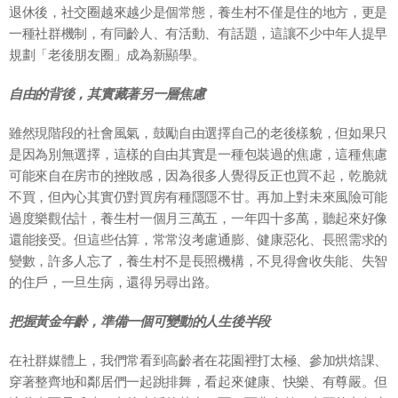
退休後，社交圈越來越少是個常態，養生村不僅是住的地方，更是
一種社群機制，有同齡人、有活動、有話題，這讓不少中年人提早
規劃「老後朋友圈」成為新顯學。
自由的背後，其實藏著另一層焦慮
雖然現階段的社會風氣，鼓勵自由選擇自己的老後樣貌，但如果只
是因為別無選擇，這樣的自由其實是一種包裝過的焦慮，這種焦慮
可能來自在房市的挫敗感，因為很多人覺得反正也買不起，乾脆就
不買，但內心其實仍對買房有種隱隱不甘。再加上對未來風險可能
過度樂觀估計，養生村一個月三萬五，一年四十多萬，聽起來好像
還能接受。但這些估算，常常沒考慮通膨、健康惡化、長照需求的
變數，許多人忘了，養生村不是長照機構，不見得會收失能、失智
的住戶，一旦生病，還得另尋出路。
把握黃金年齡，準備一個可變動的人生後半段
在社群媒體上，我們常看到高齡者在花園裡打太極、參加烘焙課、
穿著整齊地和鄰居們一起跳排舞，看起來健康、快樂、有尊嚴。但