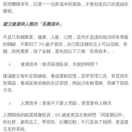
長照機構等等，試著一一估算成本與風險，才會知道自己的底線在
哪裡。
建立健康與人際的「長壽資本」
不是只有錢重要。健康、人脈、心態，這些才是讓你能活得有尊嚴
的關鍵，不要到了 70 歲才發現，自己既沒錢也沒人可以信賴。有
錢，固然重要，除了金錢，還包括以下三種「長壽資本」：
健康資本：能否延後臥床、失能的時間？
建議建立每年定期健檢、養成運動習慣，及早管理三高、骨質與失
智風險，養成延後依賴的生活習慣，例如少依賴電梯、常練下肢肌
力等。
人際資本：老後不只要人照顧，更需要有人聊天
人際關係的維護就像投資，50 歲後更該主動經營「同溫層以外」
的社群，參與志工、學習班、社團活動，不只是為了熱鬧，更是建
立支持系統。