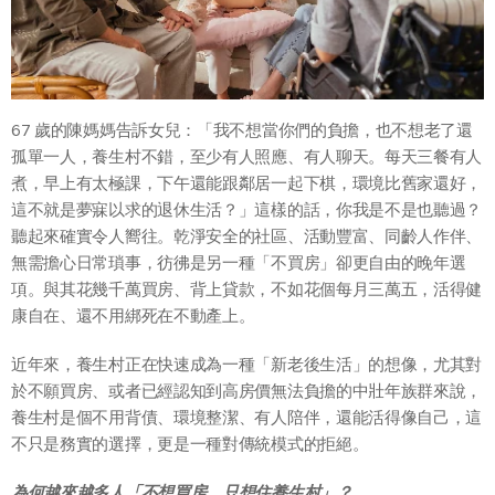
67 歲的陳媽媽告訴女兒：「我不想當你們的負擔，也不想老了還
孤單一人，養生村不錯，至少有人照應、有人聊天。每天三餐有人
煮，早上有太極課，下午還能跟鄰居一起下棋，環境比舊家還好，
這不就是夢寐以求的退休生活？」這樣的話，你我是不是也聽過？
聽起來確實令人嚮往。乾淨安全的社區、活動豐富、同齡人作伴、
無需擔心日常瑣事，彷彿是另一種「不買房」卻更自由的晚年選
項。與其花幾千萬買房、背上貸款，不如花個每月三萬五，活得健
康自在、還不用綁死在不動產上。
近年來，養生村正在快速成為一種「新老後生活」的想像，尤其對
於不願買房、或者已經認知到高房價無法負擔的中壯年族群來說，
養生村是個不用背債、環境整潔、有人陪伴，還能活得像自己，這
不只是務實的選擇，更是一種對傳統模式的拒絕。
為何越來越多人「不想買房，只想住養生村」？