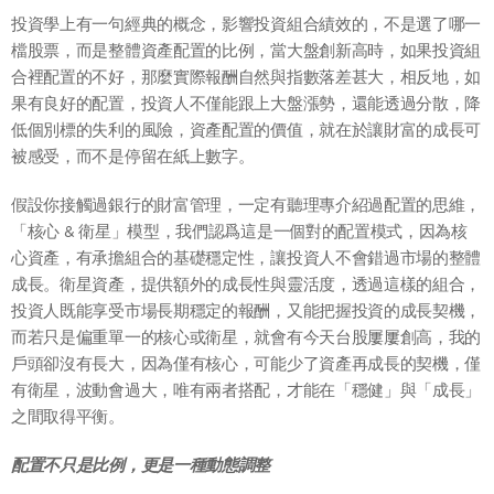
投資學上有一句經典的概念，影響投資組合績效的，不是選了哪一
檔股票，而是整體資產配置的比例，當大盤創新高時，如果投資組
合裡配置的不好，那麼實際報酬自然與指數落差甚大，相反地，如
果有良好的配置，投資人不僅能跟上大盤漲勢，還能透過分散，降
低個別標的失利的風險，資產配置的價值，就在於讓財富的成長可
被感受，而不是停留在紙上數字。
假設你接觸過銀行的財富管理，一定有聽理專介紹過配置的思維，
「核心 & 衛星」模型，我們認爲這是一個對的配置模式，因為核
心資產，有承擔組合的基礎穩定性，讓投資人不會錯過市場的整體
成長。衛星資產，提供額外的成長性與靈活度，透過這樣的組合，
投資人既能享受市場長期穩定的報酬，又能把握投資的成長契機，
而若只是偏重單一的核心或衛星，就會有今天台股屢屢創高，我的
戶頭卻沒有長大，因為僅有核心，可能少了資產再成長的契機，僅
有衛星，波動會過大，唯有兩者搭配，才能在「穩健」與「成長」
之間取得平衡。
配置不只是比例，更是一種動態調整