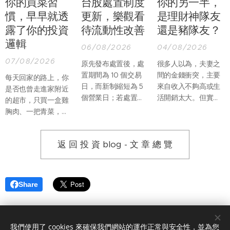
你的買菜習
台股處置制度
你的另一半，
慣，早早就透
更新，樂觀看
是理財神隊友
露了你的投資
待流動性改善
還是豬隊友？
邏輯
06/08/2026
04/08/2026
07/08/2026
原先發布處置後，處
很多人以為，夫妻之
置期間為 10 個交易
間的金錢衝突，主要
每天回家的路上，你
日，而新制縮短為 5
來自收入不夠高或生
是否也曾走進家附近
個營業日；若處置期
活開銷太大。但實際
的超市，只買一盒雞
間，因當沖交易占比
上，真正讓婚姻產生
胸肉、一把青菜，再
過高再列注意資訊，
摩擦的，往往不是
順手帶一份熟食回
處置期間則由增長至
「沒有錢」，而是兩
家？過去假日推著購
12 個營業日縮短為僅
個人不知道該如何一
返 回 投 資 blog - 文 章 總 覽
物車，到量販店一次
延長至 7 個營業日。
起管理錢。
買滿整週食材的畫
面，似乎正在慢慢改
變。
Share
我們使用了 cookies 來確保我們網站的運作正常與安全性，並為您