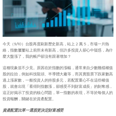
今天（9/10）台股再度刷新歷史新高，站上 2 萬 5，市場一片熱
絡，指數屢屢站上前所未有新高，但許多投資人卻心中疑惑，為什
麼大盤漲了，我的帳戶卻沒有跟著增加？
這種現象並不少見。原因在於指數的漲幅，通常來自少數幾檔權值
股的拉抬，例如科技龍頭、半導體大廠等，而其實股票下跌家數高
過上漲家數，一般投資人的持股多元，若配置重心不在這些權值
股，就會出現「看得到指數漲，卻感受不到財富成長」的剝奪感，
這正好揭示了投資的核心問題，單一指數的表現，不等於每個人的
投資報酬，關鍵在於資產配置。
資產配置比單一選股更決定財富感受