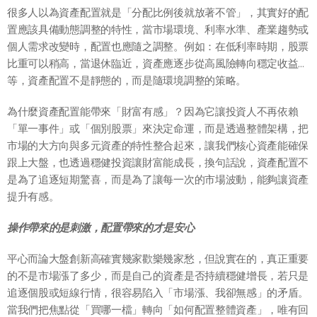
很多人以為資產配置就是「分配比例後就放著不管」，其實好的配
置應該具備動態調整的特性，當市場環境、利率水準、產業趨勢或
個人需求改變時，配置也應隨之調整。例如：在低利率時期，股票
比重可以稍高，當退休臨近，資產應逐步從高風險轉向穩定收益…
等，資產配置不是靜態的，而是隨環境調整的策略。
為什麼資產配置能帶來「財富有感」？因為它讓投資人不再依賴
「單一事件」或「個別股票」來決定命運，而是透過整體架構，把
市場的大方向與多元資產的特性整合起來，讓我們核心資產能確保
跟上大盤，也透過穩健投資讓財富能成長，換句話說，資產配置不
是為了追逐短期驚喜，而是為了讓每一次的市場波動，能夠讓資產
提升有感。
操作帶來的是刺激，配置帶來的才是安心
平心而論大盤創新高確實幾家歡樂幾家愁，但說實在的，真正重要
的不是市場漲了多少，而是自己的資產是否持續穩健增長，若只是
追逐個股或短線行情，很容易陷入「市場漲、我卻無感」的矛盾。
當我們把焦點從「買哪一檔」轉向「如何配置整體資產」，唯有回