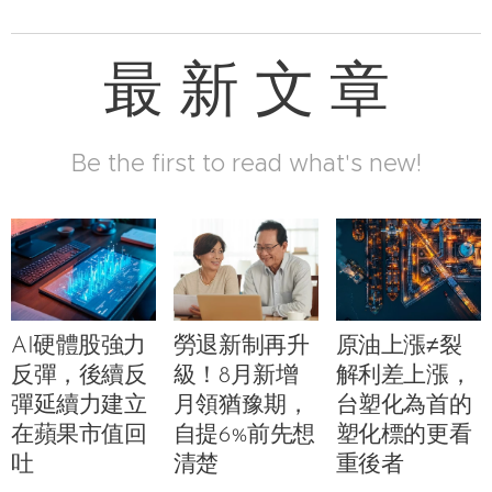
最 新 文 章
Be the first to read what's new!
AI硬體股強力
勞退新制再升
原油上漲≠裂
反彈，後續反
級！8月新增
解利差上漲，
彈延續力建立
月領猶豫期，
台塑化為首的
在蘋果市值回
自提6%前先想
塑化標的更看
吐
清楚
重後者