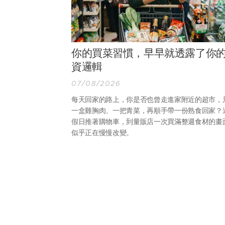
你的買菜習慣，早早就透露了你
資邏輯
07/08/2026
每天回家的路上，你是否也曾走進家附近的超市，
一盒雞胸肉、一把青菜，再順手帶一份熟食回家？
假日推著購物車，到量販店一次買滿整週食材的畫
似乎正在慢慢改變。