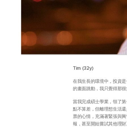
Tim (32y)
在我生長的環境中，投資是
的畫面跳動，我只覺得那很
當我完成碩士學業，領了第
點不算差，但離理想生活還
票的心情，充滿著緊張與興
報，甚至開始嘗試其他理財