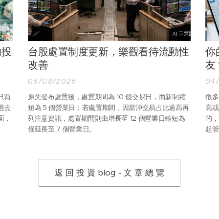
的投
台股處置制度更新，樂觀看待流動性
你
改善
友
06/08/2026
04
只買
原先發布處置後，處置期間為 10 個交易日，而新制縮
很多
過去
短為 5 個營業日；若處置期間，因當沖交易占比過高再
高或
面，
列注意資訊，處置期間則由增長至 12 個營業日縮短為
的，
僅延長至 7 個營業日。
起管
返 回 投 資 blog - 文 章 總 覽