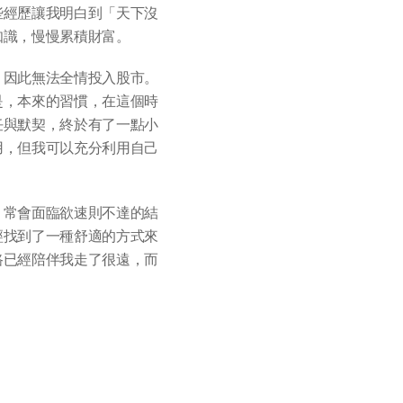
些經歷讓我明白到「天下沒
知識，慢慢累積財富。
，因此無法全情投入股市。
是，本來的習慣，在這個時
任與默契，終於有了一點小
用，但我可以充分利用自己
，常會面臨欲速則不達的結
經找到了一種舒適的方式來
路已經陪伴我走了很遠，而