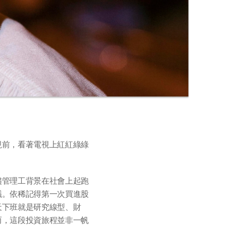
視前，看著電視上紅紅綠綠
儘管理工背景在社會上起跑
議。依稀記得第一次買進股
天下班就是研究線型、財
而，這段投資旅程並非一帆