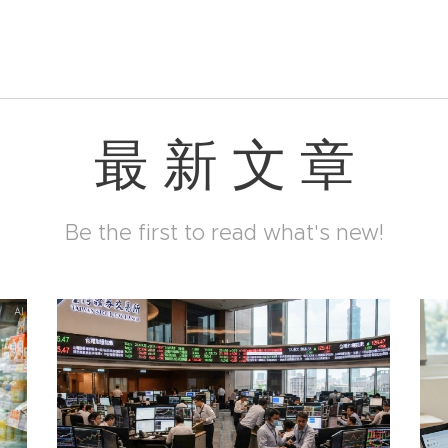
最 新 文 章
Be the first to read what's new!