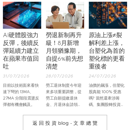
AI硬體股強力
勞退新制再升
原油上漲≠裂
反彈，後續反
級！8月新增
解利差上漲，
彈延續力建立
月領猶豫期，
台塑化為首的
在蘋果市值回
自提6%前先想
塑化標的更看
吐
清楚
重後者
31/07/2026
28/07/2026
24/07/2026
目前以技術面來看快
勞工退休制度今年迎
油價的飆漲，但塑化
速下彎的 13MA、
來多項重要調整，從
股真能 100% 受惠
27MA 分階段震盪反
勞工自願提繳退休
嗎? 當然還牽涉籌
彈都有機會觸及。
金、月退休金請領程
碼、集團股轉投資等
序，到未成年遺屬保
複雜因素。但光是以
障及退休金專戶管
基本面來看，台灣塑
返 回 投 資 blog - 文 章 總 覽
理，都有更完整的規
化股真正受惠的應該
範。
是裂解利差。因為台