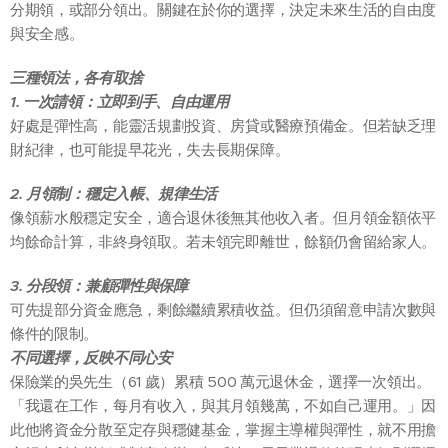
分期領，或部分領出。關鍵在於你的選擇，決定未來生活的自由度
與安全感。
三種領法，各有取捨
1.
一次請領：立即到手、自由運用
好處是彈性高，能靈活規劃投資、房貸或醫療預備金。但若缺乏理
財紀律，也可能提早花光，失去長期保障。
2.
月領制：穩定入帳、規律生活
像領薪水般穩定安全，適合退休後無其他收入者。但月領金額依平
均餘命計算，非終身領取。若未領完即離世，餘額仍會留給家人。
3.
分段領：兼顧彈性與保障
可先提部分資金應急，剩餘繼續累積收益。但仍須留意申請次數與
條件的限制。
不同選擇，反映不同心安
保險業的吳先生（61 歲）累積 500 萬元退休金，選擇一次領出。
「我還在工作，每月有收入，與其月領幾萬，不如自己運用。」因
此他將資金分散至定存與穩健基金，掌握主導權與彈性，就不用擔