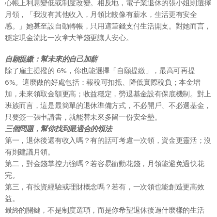
心帳上利息變低或制度改變。相反地，電子業退休的張小姐則選擇
月領，「我沒有其他收入，月領比較像有薪水，生活更有安全
感。」她甚至設自動轉帳，只用這筆錢支付生活開支。對她而言，
穩定現金流比一次拿大筆錢更讓人安心。
自願提繳：幫未來的自己加薪
除了雇主提撥的 6%，你也能選擇「自願提繳」，最高可再提
6%。這麼做的好處包括：報稅可扣抵、降低實際稅負；本金增
加，未來領取金額更高；收益穩定，勞退基金設有保底機制。對上
班族而言，這是最簡單的退休準備方式，不必開戶、不必選基金，
只要簽一張申請書，就能替未來多留一份安全墊。
三個問題，幫你找到最適合的領法
第一，退休後還有收入嗎？有的話可考慮一次領，資金更靈活；沒
有則建議月領。
第二，對金錢掌控力強嗎？若容易衝動花錢，月領能避免過快花
完。
第三，有投資經驗或理財概念嗎？若有，一次領也能創造更高效
益。
最終的關鍵，不是制度選項，而是你希望退休後過什麼樣的生活