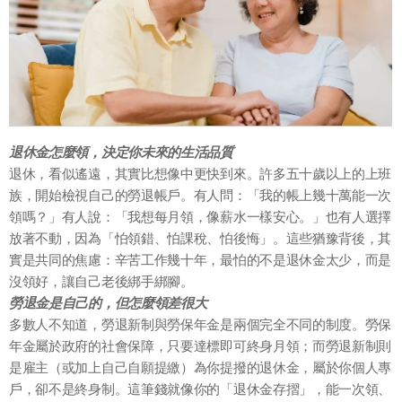
退休金怎麼領，決定你未來的生活品質
退休，看似遙遠，其實比想像中更快到來。許多五十歲以上的上班
族，開始檢視自己的勞退帳戶。有人問：「我的帳上幾十萬能一次
領嗎？」有人說：「我想每月領，像薪水一樣安心。」也有人選擇
放著不動，因為「怕領錯、怕課稅、怕後悔」。這些猶豫背後，其
實是共同的焦慮：辛苦工作幾十年，最怕的不是退休金太少，而是
沒領好，讓自己老後綁手綁腳。
勞退金是自己的，但怎麼領差很大
多數人不知道，勞退新制與勞保年金是兩個完全不同的制度。勞保
年金屬於政府的社會保障，只要達標即可終身月領；而勞退新制則
是雇主（或加上自己自願提繳）為你提撥的退休金，屬於你個人專
戶，卻不是終身制。這筆錢就像你的「退休金存摺」，能一次領、