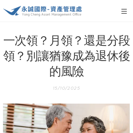
一次領？月領？還是分段
領？別讓猶豫成為退休後
的風險
15/10/2025