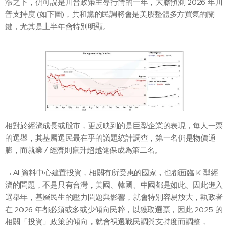
漲之下，仍可說是川普政策主導行情的一年，大膽預測 2026 年川
普支持度 (如下圖)，共和黨的民調將會是美股整體多方買氣的關
鍵，尤其是上半年會特別明顯。
相對於經濟成長或股市，更反映到的是巨型企業的表現，每人一票
的選舉，其基層選民最在乎的議題統計調查，第一名仍是物價通
膨，而就業 / 經濟則竄升超越健保成為第二名。
→AI 資料中心建置投資，相關有所受惠的國家，也都面臨 K 型經
濟的問題，不是只有台灣，美國、韓國、中國都是如此。因此進入
選舉年，基層民生的壓力問題與影響，就會特別容易放大，執政者
在 2026 年都必須或多或少傾向民粹，以獲取選票，因此 2025 的
相關「投資」政策的傾向，就會視選戰民調與支持度而調整，