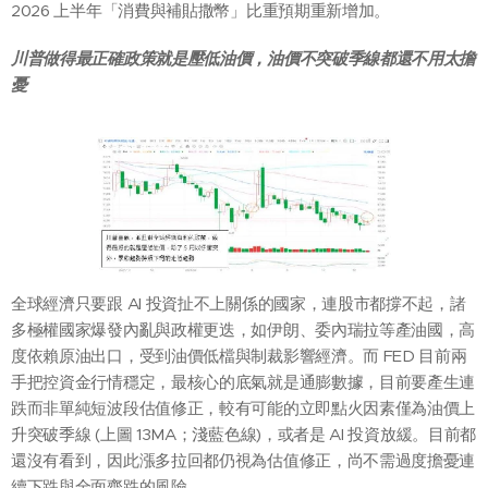
2026 上半年「消費與補貼撒幣」比重預期重新增加。
川普做得最正確政策就是壓低油價，油價不突破季線都還不用太擔
憂
全球經濟只要跟 AI 投資扯不上關係的國家，連股市都撐不起，諸
多極權國家爆發內亂與政權更迭，如伊朗、委內瑞拉等產油國，高
度依賴原油出口，受到油價低檔與制裁影響經濟。而 FED 目前兩
手把控資金行情穩定，最核心的底氣就是通膨數據，目前要產生連
跌而非單純短波段估值修正，較有可能的立即點火因素僅為油價上
升突破季線 (上圖 13MA；淺藍色線)，或者是 AI 投資放緩。目前都
還沒有看到，因此漲多拉回都仍視為估值修正，尚不需過度擔憂連
續下跌與全面齊跌的風險。