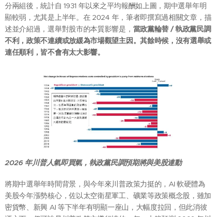
分兩組後，統計自 1931 年以來之平均報酬如上圖，期中選舉年明
顯較弱，尤其是上半年。在 2024 年，筆者即撰寫過相關文章，描
述並介紹過，選舉對股市的本質影響是，
當政黨輪替 / 執政黨民調
不利，政策不連續或放緩為市場觀望主因。其餘時候，沒有選舉或
連任順利，皆不會有太大影響。
2026
年川普人氣即買氣，執政黨民調預期將與美股連動
將期中選舉年時間背景，與今年來川普政策力挺的，AI 軟硬體為
美股今年漲勢核心，佐以太空衛星軍工、礦業等政策概念股，雖加
密貨幣、新興 AI 等下半年有明顯一座山，大幅度拉回，但此消彼