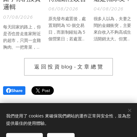
邏輯
06/08/2026
04/08/2026
07/08/2026
原先發布處置後，處
很多人以為，夫妻之
置期間為 10 個交易
間的金錢衝突，主要
每天回家的路上，你
日，而新制縮短為 5
來自收入不夠高或生
是否也曾走進家附近
個營業日；若處置期
活開銷太大。但實際
的超市，只買一盒雞
間，因當沖交易占比
上，真正讓婚姻產生
胸肉、一把青菜，再
過高再列注意資訊，
摩擦的，往往不是
順手帶一份熟食回
處置期間則由增長至
「沒有錢」，而是兩
家？過去假日推著購
12 個營業日縮短為僅
個人不知道該如何一
返 回 投 資 blog - 文 章 總 覽
物車，到量販店一次
延長至 7 個營業日。
起管理錢。
買滿整週食材的畫
面，似乎正在慢慢改
變。
Share
我們使用了 cookies 來確保我們網站的運作正常與安全性，並為您
版權所有© 2025 永誠國際證券投資顧問股份有限公司 服務電話 0809-
提供最佳的使用體驗。
012-889
金管會字號(113)年金管投顧新字第030號