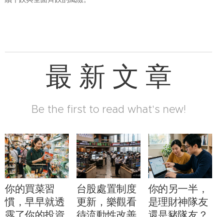
最 新 文 章
Be the first to read what's new!
你的買菜習
台股處置制度
你的另一半，
慣，早早就透
更新，樂觀看
是理財神隊友
露了你的投資
待流動性改善
還是豬隊友？