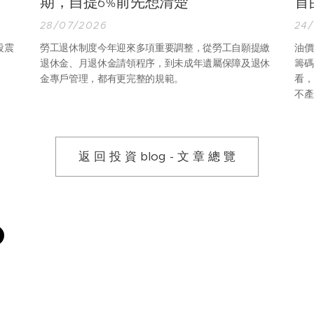
期，自提6%前先想清楚
首
28/07/2026
24
段震
勞工退休制度今年迎來多項重要調整，從勞工自願提繳
油價
退休金、月退休金請領程序，到未成年遺屬保障及退休
籌碼
金專戶管理，都有更完整的規範。
看，
不產
進價
就是
區。
返 回 投 資 blog - 文 章 總 覽