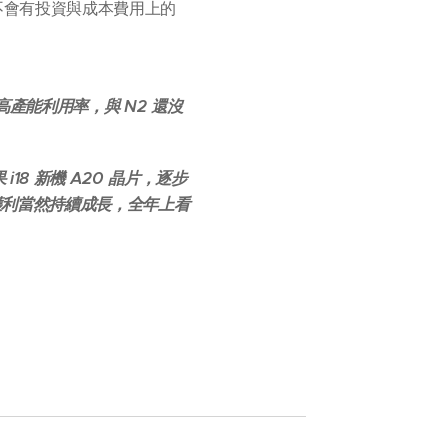
不會有投資與成本費用上的
高產能利用率，與 N2 還沒
18 新機 A20 晶片，逐步
整體獲利當然持續成長，全年上看