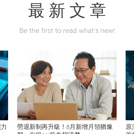
最 新 文 章
Be the first to read what's new!
續力
勞退新制再升級！8月新增月領猶豫
原