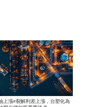
油上漲≠裂解利差上漲，台塑化為