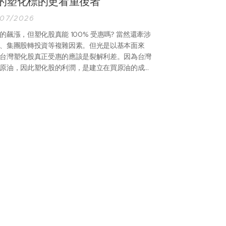
的塑化標的更看重後者
/07/2026
的飆漲，但塑化股真能 100% 受惠嗎? 當然還牽涉
、集團股轉投資等複雜因素。但光是以基本面來
台灣塑化股真正受惠的應該是裂解利差。因為台灣
原油，因此塑化股的利潤，是建立在買原油的成本
，與後續精煉後相關成品的報價，其中最為重要的
中油 (林園)、台塑化 (麥寮)，唯二的輕油裂解廠