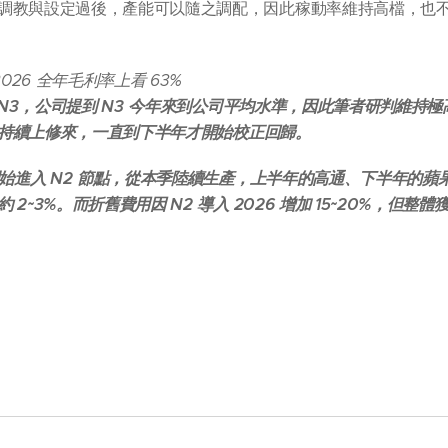
調教與設定過後，產能可以隨之調配，因此稼動率維持高檔，也
026 全年毛利率上看 63%
至 N3，公司提到 N3 今年來到公司平均水準，因此筆者研判維持極
1 持續上修來，一直到下半年才開始校正回歸。
始進入 N2 節點，從本季陸續生產，上半年的高通、下半年的蘋果 i
2~3%。而折舊費用因 N2 導入 2026 增加 15~20%，但