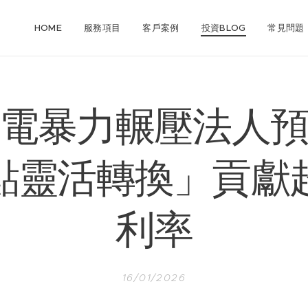
HOME
服務項目
客戶案例
投資BLOG
常見問題
電暴力輾壓法人
點靈活轉換」貢獻
利率
16/01/2026