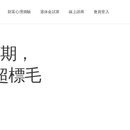
財富心理測驗
退休金試算
線上諮商
會員登入
預期，
超標毛