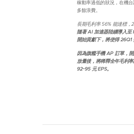
稼動率過低的狀況，在機台
多餘浪費。
長期毛利率 56% 能達標，2
隨著 AI 加速器陸續導入
開始貢獻下，將使得 26Q
因為旗艦手機 AP 訂單，開
放量後，將稀釋全年毛利率約 
92~95 元 EPS。