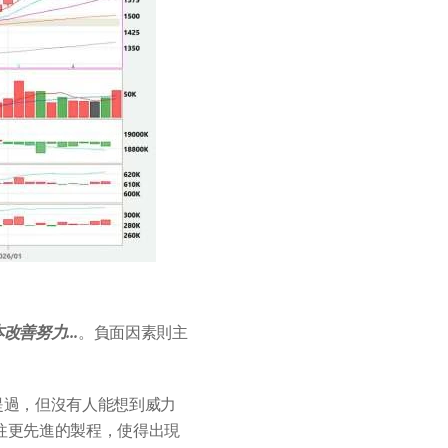
本改善努力…
。負面因素則主
提過，但沒有人能想到威力
移往更先進的製程，使得出現