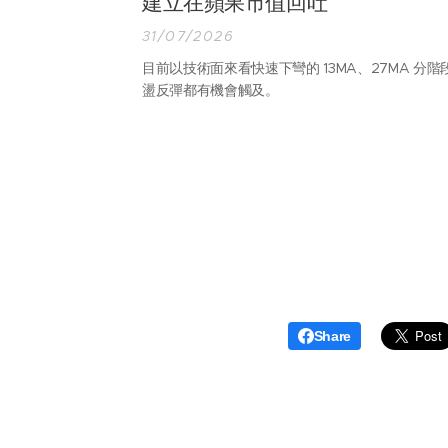
建立在蘋果市值回吐
31/07/2026
目前以技術面來看快速下彎的 13MA、27MA 分階
盪反彈都有機會觸及。
Share