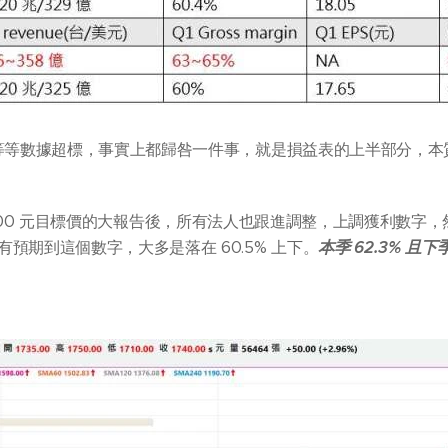
 等等數據超標，事實上都歸咎一件事，就是損益表的上半部分，
a 發布 2400 元目標價的大報告後，所有法人也跟進調整，上調獲利數
預期到這個數字，大多是落在 60.5% 上下。
本季 62.3%
且下季