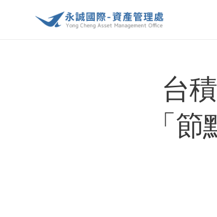
台積
「節