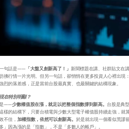
一句話是——
「大盤又創新高了！」
新聞標題在講、社群貼文在
彷彿行情一片光明。但另一句話，卻悄悄在更多投資人心裡出現
強烈的落差感，正是當前台股最真實、也最關鍵的結構現象。
現在特別明顯？
是——
少數權值股在漲，就足以把整個指數撐到新高。
台股是典
這樣的結構下，只要台積電與少數大型電子權值股持續走強，就
效不佳，
加權指數，依然可以創新高。
於是就出現一個看似荒謬
多」因為漲的是「指數」，不是「多數人的帳戶」。