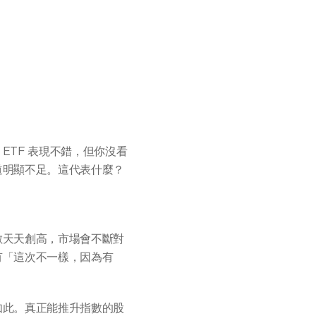
TF 表現不錯，但你沒看
道明顯不足。這代表什麼？
數天天創高，市場會不斷對
有「這次不一樣，因為有
如此。真正能推升指數的股