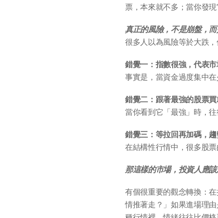
票，本來就不多；當你發現
真正的風險，不是崩盤，而
很多人以為風險等於大跌，
錯覺一：指數很強，代表市
事實是，當資金過度集中在
錯覺二：跟著最強的股票買
當你看到它「最強」時，往
錯覺三：等拉回再加碼，趨
在結構性行情中，很多股票
那這樣的市場，投資人應該
有個很重要的觀念轉換：在
情推著走？」如果進場理由
種行情裡，情緒往往比價格