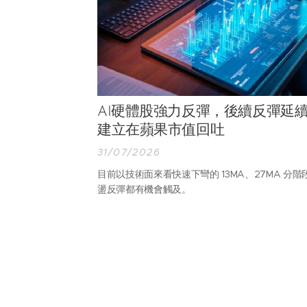
AI硬體股強力反彈，後續反彈延
建立在蘋果市值回吐
31/07/2026
目前以技術面來看快速下彎的 13MA、27MA 分階
盪反彈都有機會觸及。