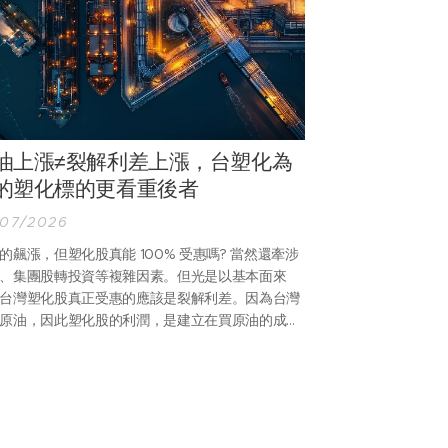
油上漲≠裂解利差上漲，台塑化為
的塑化標的更看重後者
/07/2026
的飆漲，但塑化股真能 100% 受惠嗎? 當然還牽涉
、集團股轉投資等複雜因素。但光是以基本面來
台灣塑化股真正受惠的應該是裂解利差。因為台灣
原油，因此塑化股的利潤，是建立在買原油的成本
，與後續精煉後相關成品的報價，其中最為重要的
中油 (林園)、台塑化 (麥寮)，唯二的輕油裂解廠