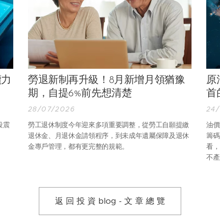
續力
勞退新制再升級！8月新增月領猶豫
原
期，自提6%前先想清楚
首
28/07/2026
24
段震
勞工退休制度今年迎來多項重要調整，從勞工自願提繳
油價
退休金、月退休金請領程序，到未成年遺屬保障及退休
籌碼
金專戶管理，都有更完整的規範。
看，
不產
進價
就是
區。
返 回 投 資 blog - 文 章 總 覽