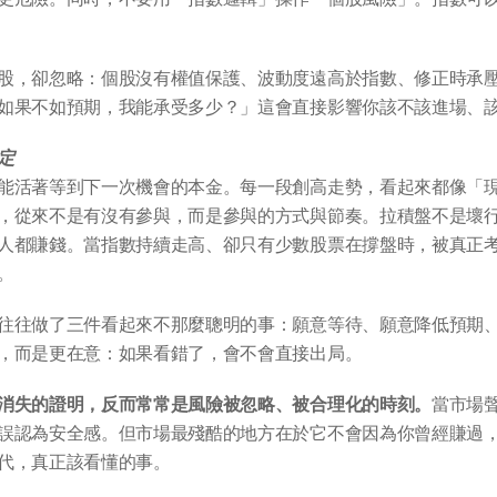
股，卻忽略：個股沒有權值保護、波動度遠高於指數、修正時承
如果不如預期，我能承受多少？」這會直接影響你該不該進場、
定
能活著等到下一次機會的本金。每一段創高走勢，看起來都像「
，從來不是有沒有參與，而是參與的方式與節奏。拉積盤不是壞
人都賺錢。當指數持續走高、卻只有少數股票在撐盤時，被真正
。
往往做了三件看起來不那麼聰明的事：願意等待、願意降低預期
，而是更在意：如果看錯了，會不會直接出局。
消失的證明，反而常常是風險被忽略、被合理化的時刻。
當市場
誤認為安全感。但市場最殘酷的地方在於它不會因為你曾經賺過
代，真正該看懂的事。