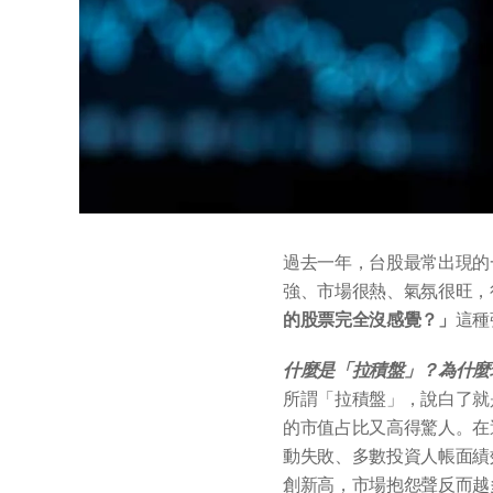
過去一年，台股最常出現的
強、市場很熱、氣氛很旺，
的股票完全沒感覺？」
這種
什麼是「拉積盤」？為什麼
所謂「拉積盤」，說白了就
的市值占比又高得驚人。在
動失敗、多數投資人帳面績
創新高，市場抱怨聲反而越