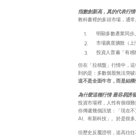
指數創新高，真的代表行情
教科書裡的多頭市場，通常
明顯多數產業同步
市場廣度擴散（上漲
投資人普遍「有感
但在「拉積盤」行情中，這
到的是：多數個股無法突破
這不是全面牛市，而是結構
為什麼這種行情 最容易誘
投資市場裡，人性有個很難
你傳遞幾個訊號：「現在不
AI、有新科技」。於是很
但歷史反覆證明，追高往往