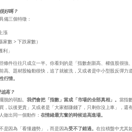
很好嗎？
具備三個特徵：
上漲
家數 > 下跌家數）
獲利」
些條件往往只成立一半。你看到的是「指數創新高、權值股很強、E
前高、題材股輪動很快，追了就被洗，又或者是中小型股反彈力
性行情。
發追高？
擺脫的弱點。
我們會把「指數」當成「市場的全部真相」。
當指
買，以後更貴」又或者是「大家都賺錢了，只剩你沒上車」，還
多人做出同一個動作：
在情緒最亢奮的時候追高進場。
不是因為「看懂趨勢」，而是因為
受不了錯過。
在拉積盤中尤其