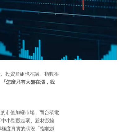
講、投資群組也在講。指數很
：
「怎麼只有大盤在漲，我
型的市值加權市場，而台積電
算中小型股走弱、題材股輪
卻極度真實的狀況「指數越