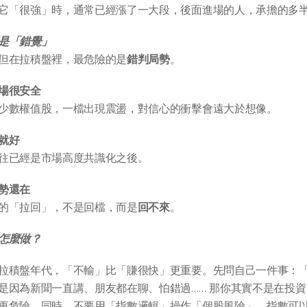
它「很強」時，通常已經漲了一大段，後面進場的人，承擔的多
是「錯覺」
但在拉積盤裡，最危險的是
錯判局勢
。
場很安全
少數權值股，一檔出現震盪，對信心的衝擊會遠大於想像。
就好
往已經是市場高度共識化之後。
勢還在
的「拉回」，不是回檔，而是
回不來
。
怎麼做？
拉積盤年代，「不輸」比「賺很快」更重要。先問自己一件事：
是因為新聞一直講、朋友都在聊、怕錯過…… 那你其實不是在投
更危險。同時，不要用「指數邏輯」操作「個股風險」。指數可