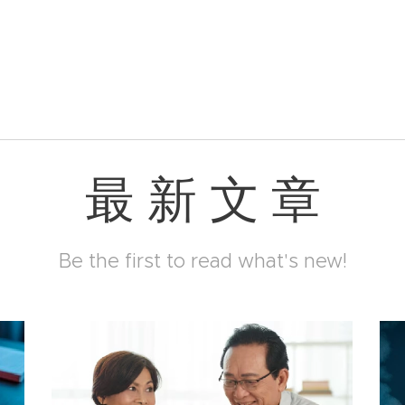
最 新 文 章
Be the first to read what's new!