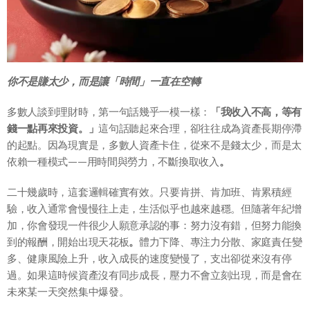
你不是賺太少，而是讓「時間」一直在空轉
多數人談到理財時，第一句話幾乎一模一樣：
「我收入不高，等有
錢一點再來投資。」
這句話聽起來合理，卻往往成為資產長期停滯
的起點。因為現實是，多數人資產卡住，從來不是錢太少，而是太
依賴一種模式——用時間與勞力，不斷換取收入
。
二十幾歲時，這套邏輯確實有效。只要肯拼、肯加班、肯累積經
驗，收入通常會慢慢往上走，生活似乎也越來越穩。但隨著年紀增
加，你會發現一件很少人願意承認的事：努力沒有錯，但努力能換
到的報酬，開始出現天花板
。
體力下降、專注力分散、家庭責任變
多、健康風險上升，收入成長的速度變慢了，支出卻從來沒有停
過。如果這時候資產沒有同步成長，壓力不會立刻出現，而是會在
未來某一天突然集中爆發。