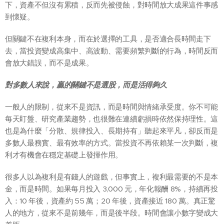
下，資產不但沒有累積，反而先被侵蝕，對時間放大成果這件事感
到懷疑。
但關鍵不在複利本身，而在於選擇的工具，是否適合長時間走下
去，當投資變成高集中、高波動、需要頻繁判斷的行為，時間反而
會放大錯誤，而不是成果。
對多數人來說，贏的關鍵不是選股，而是活得夠久
一般人的限制，從來不是資訊，而是時間與情緒承受度。你不可能
每天盯盤、研究產業趨勢，也很難在連續虧損時依然保持理性。這
也是為什麼「分散、規律投入、長期持有」聽起來平凡，卻反而是
多數人最務實、最有效率的方式。當投資不再依賴某一次判斷，複
利才有機會在穩定基礎上發揮作用。
很多人以為複利是有錢人的遊戲，但事實上，複利最需要的不是本
金，而是時間。如果每月投入 3,000 元，年化報酬 8%，持續再投
入：10 年後，資產約 55 萬；20 年後，資產接近 180 萬。真正驚
人的地方，從來不是前幾年，而是後半段。時間會讓小數字變成大