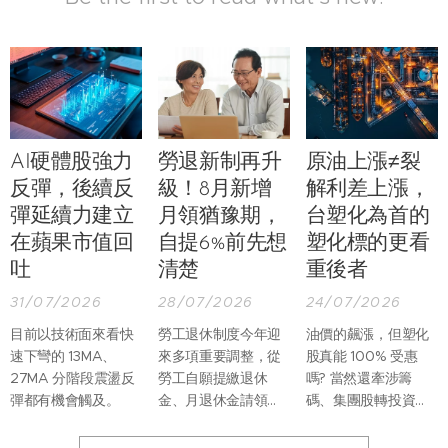
AI硬體股強力
勞退新制再升
原油上漲≠裂
反彈，後續反
級！8月新增
解利差上漲，
彈延續力建立
月領猶豫期，
台塑化為首的
在蘋果市值回
自提6%前先想
塑化標的更看
吐
清楚
重後者
31/07/2026
28/07/2026
24/07/2026
目前以技術面來看快
勞工退休制度今年迎
油價的飆漲，但塑化
速下彎的 13MA、
來多項重要調整，從
股真能 100% 受惠
27MA 分階段震盪反
勞工自願提繳退休
嗎? 當然還牽涉籌
彈都有機會觸及。
金、月退休金請領程
碼、集團股轉投資等
序，到未成年遺屬保
複雜因素。但光是以
障及退休金專戶管
基本面來看，台灣塑