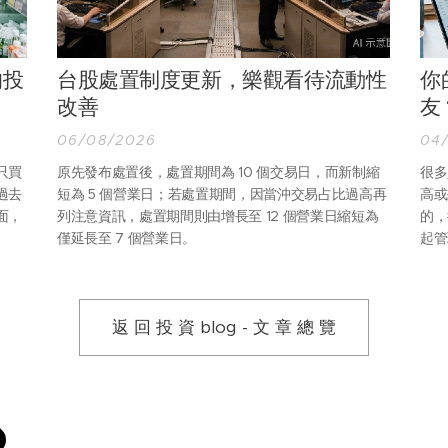
的投
台股處置制度更新，樂觀看待流動性
你
改善
友
06/08/2026
04
只買
原先發布處置後，處置期間為 10 個交易日，而新制縮
很多
過去
短為 5 個營業日；若處置期間，因當沖交易占比過高再
高或
面，
列注意資訊，處置期間則由增長至 12 個營業日縮短為
的，
僅延長至 7 個營業日。
起管
返 回 投 資 blog - 文 章 總 覽