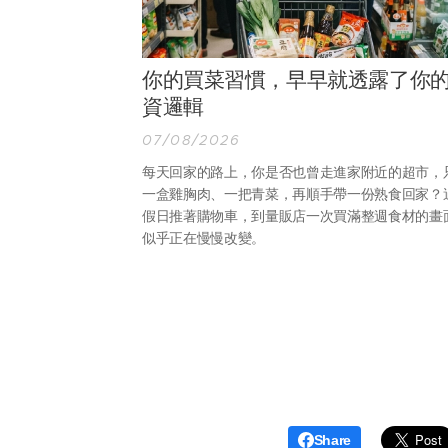
你的買菜習慣，早早就透露了你
資邏輯
07/08/2026
每天回家的路上，你是否也曾走進家附近的超市，
一盒雞胸肉、一把青菜，再順手帶一份熟食回家？
假日推著購物車，到量販店一次買滿整週食材的畫
似乎正在慢慢改變。
Share