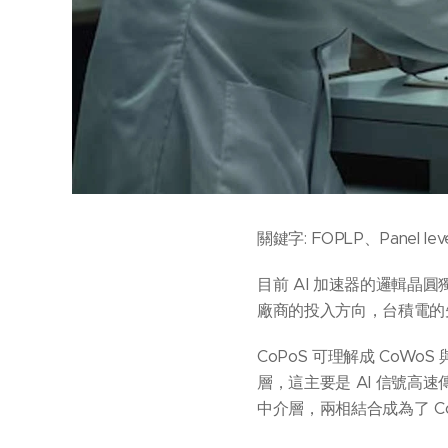
關鍵字: FOPLP、Panel le
目前 AI 加速器的邏輯晶
廠商的投入方向，台積電的先
CoPoS 可理解成 CoW
層，這主要是 AI 信號高
中介層，兩相結合成為了 C