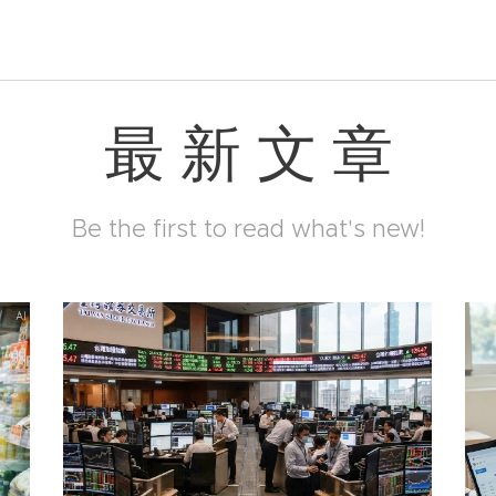
最 新 文 章
Be the first to read what's new!