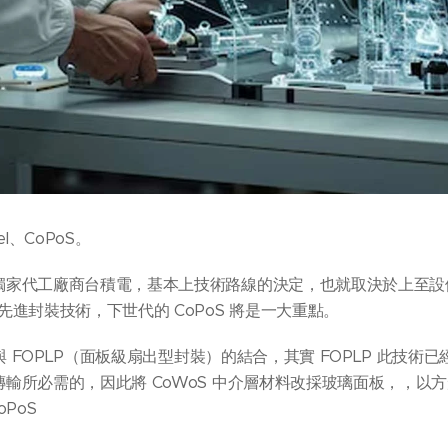
vel、CoPoS。
圓獨家代工廠商台積電，基本上技術路線的決定，也就取決於上至設備
進封裝技術，下世代的 CoPoS 將是一大重點。
oS 與 FOPLP（面板級扇出型封裝）的結合，其實 FOPLP 此技
速傳輸所必需的，因此將 CoWoS 中介層材料改採玻璃面板，，
oPoS