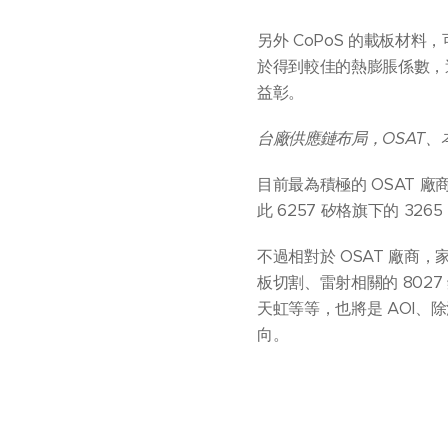
另外 CoPoS 的載板材
於得到較佳的熱膨脹係數，
益彰。
台廠供應鏈布局，OSAT
目前最為積極的 OSAT 廠商
此 6257 矽格旗下的 3
不過相對於 OSAT 廠
板切割、雷射相關的 8027 鈦
天虹等等，也將是 AOI
向。