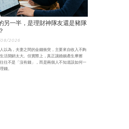
的另一半，是理財神隊友還是豬隊
？
/08/2026
人以為，夫妻之間的金錢衝突，主要來自收入不夠
生活開銷太大。但實際上，真正讓婚姻產生摩擦
往往不是「沒有錢」，而是兩個人不知道該如何一
理錢。