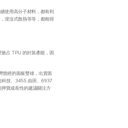
或持續使用高分子材料，都有利
熱，浸沒式散熱等等，都相得
希望搶占 TPU 的封裝產能，因
台灣曾經的面板雙雄，出貨面
能科技、3455 由田、6937
期押寶成長性的建議關注方