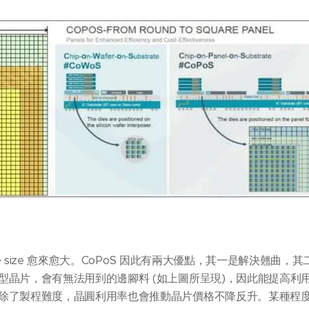
die size 愈來愈大。CoPoS 因此有兩大優點，其一是解決翹曲
晶片，會有無法用到的邊腳料 (如上圖所呈現)，因此能提高利用
除了製程難度，晶圓利用率也會推動晶片價格不降反升。某種程