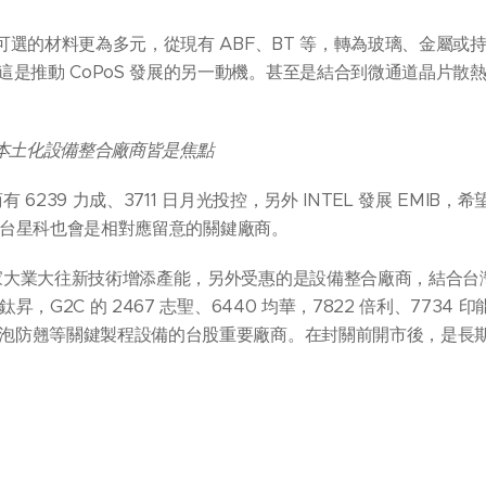
料，可選的材料更為多元，從現有 ABF、BT 等，轉為玻璃、金屬
這是推動 CoPoS 發展的另一動機。甚至是結合到微通道晶片散
、本土化設備整合廠商皆是焦點
有 6239 力成、3711 日月光投控，另外 INTEL 發展 EMIB，
265 台星科也會是相對應留意的關鍵廠商。
商，家大業大往新技術增添產能，另外受惠的是設備整合廠商，結合
昇，G2C 的 2467 志聖、6440 均華，7822 倍利、7734 印
、除泡防翹等關鍵製程設備的台股重要廠商。在封關前開市後，是長