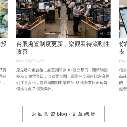
的投
台股處置制度更新，樂觀看待流動性
你
改善
友
06/08/2026
04
只買
原先發布處置後，處置期間為 10 個交易日，而新制縮
很多
過去
短為 5 個營業日；若處置期間，因當沖交易占比過高再
高或
面，
列注意資訊，處置期間則由增長至 12 個營業日縮短為
的，
僅延長至 7 個營業日。
起管
返 回 投 資 blog - 文 章 總 覽