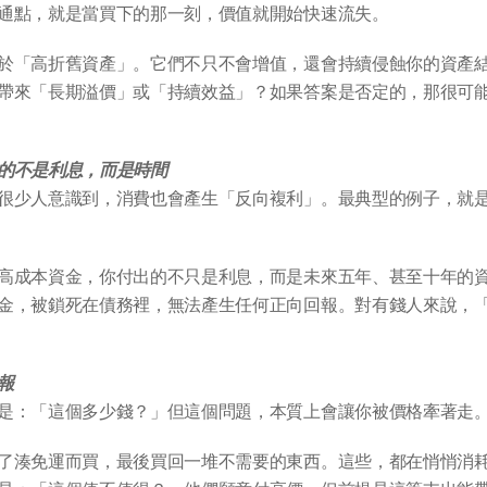
通點，就是當買下的那一刻，價值就開始快速流失。
於「高折舊資產」。它們不只不會增值，還會持續侵蝕你的資產
帶來「長期溢價」或「持續效益」？如果答案是否定的，那很可
的不是利息，而是時間
很少人意識到，消費也會產生「反向複利」。最典型的例子，就
高成本資金，你付出的不只是利息，而是未來五年、甚至十年的
金，被鎖死在債務裡，無法產生任何正向回報。對有錢人來說，
報
是：「這個多少錢？」但這個問題，本質上會讓你被價格牽著走
了湊免運而買，最後買回一堆不需要的東西。這些，都在悄悄消