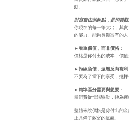
動。
財富自由的起點，是消費觀
你現在的每一筆支出，其實
的能力。能夠長期富有的人
►
看重價值，而非價格
：
價格是你付出的成本，價值
►
拒絕負債，遠離反向複利
不要為了當下的享受，抵押
►
精準區分需要與想要
：
當消費從情緒驅動，轉為邏
整體來說價格是你付出的金
正具備了致富的底氣。