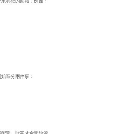
帶來明確的回報，例如：
開始區分兩件事：
產配置，財富才會開始滾