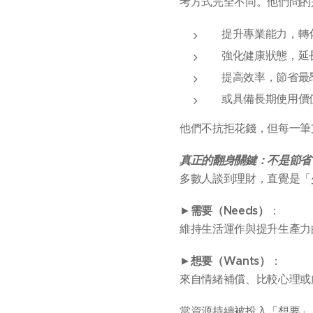
考方式完全不同。他們問的
提升專業能力，轉
強化健康狀態，延
提高效率，節省最
或具備長期使用價
他們不抗拒花錢，但每一筆
真正的翻身關鍵：不是節省
多數人談到理財，直覺是「
►
需要（Needs）
：
維持生活運作與提升生產力
►
想要（Wants）
：
來自情緒補償、比較心理或
當資源持續被投入「想要」