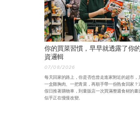
你的買菜習慣，早早就透露了你
資邏輯
07/08/2026
每天回家的路上，你是否也曾走進家附近的超市，
一盒雞胸肉、一把青菜，再順手帶一份熟食回家？
假日推著購物車，到量販店一次買滿整週食材的畫
似乎正在慢慢改變。