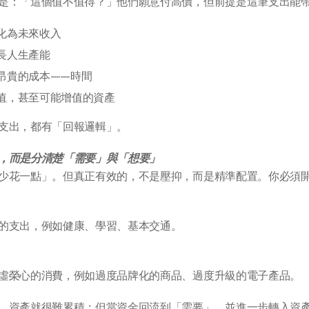
是：「這個值不值得？」他們願意付高價，但前提是這筆支出能
化為未來收入
長人生產能
昂貴的成本——時間
值，甚至可能增值的資產
支出，都有「回報邏輯」。
，而是分清楚「需要」與「想要」
少花一點」。但真正有效的，不是壓抑，而是精準配置。你必須
的支出，例如健康、學習、基本交通。
虛榮心的消費，例如過度品牌化的商品、過度升級的電子產品。
，資產就很難累積；但當資金回流到「需要」，並進一步轉入資