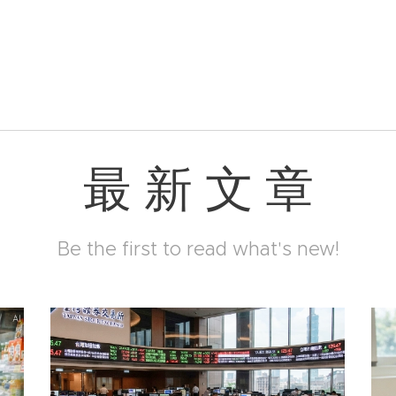
最 新 文 章
Be the first to read what's new!