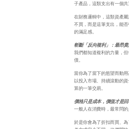
子產品，這類支出有一個共
在財務邏輯中，這類資產屬
不買，而是這筆支出，能否
的滿足感。
斬斷「反向複利」：最昂貴
我們都知道複利的力量，但
債。
當你為了當下的慾望而動用
以投入市場、持續滾動的資
算的一筆交易。
價格只是成本，價值才是回
一般人在消費時，最常問的
於是你會為了折扣而買、為