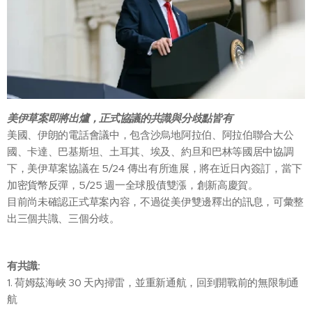
美伊草案即將出爐，正式協議的共識與分歧點皆有
美國、伊朗的電話會議中，包含沙烏地阿拉伯、阿拉伯聯合大公
國、卡達、巴基斯坦、土耳其、埃及、約旦和巴林等國居中協調
下，美伊草案協議在 5/24 傳出有所進展，將在近日內簽訂，當下
加密貨幣反彈，5/25 週一全球股債雙漲，創新高慶賀。
目前尚未確認正式草案內容，不過從美伊雙邊釋出的訊息，可彙整
出三個共識、三個分歧。
有共識:
1. 荷姆茲海峽 30 天內掃雷，並重新通航，回到開戰前的無限制通
航