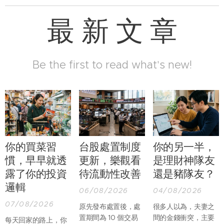
最 新 文 章
Be the first to read what's new!
你的買菜習
台股處置制度
你的另一半，
慣，早早就透
更新，樂觀看
是理財神隊友
露了你的投資
待流動性改善
還是豬隊友？
邏輯
06/08/2026
04/08/2026
07/08/2026
原先發布處置後，處
很多人以為，夫妻之
置期間為 10 個交易
間的金錢衝突，主要
每天回家的路上，你