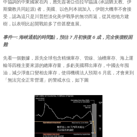
中協調的中東國家在內，應先簽署亞伯拉罕協議 (承認猶太教、伊
斯蘭教共同起源) 者，美國、以色列本就加入，伊朗大機率不會接
受，認為這只是川普想淡化美伊戰爭的無功而返，從其他地方建
樹，以表明比起開戰前多了些甚麼進展。
事件一: 海峽通航的時間點，預估 7 月初恢復 6 成，完全恢復較困
難
先看一個數據，原先全球包含精煉庫存、管線、油槽庫存、海上運
輸等四種主要來源的總庫存量，多虧美國釋出庫存，中國去年囤
油，減少淨進口變相去庫存，使得機構法人預期 6 月底，才會來到
「無法完全正常營運」的警戒水位，如下圖