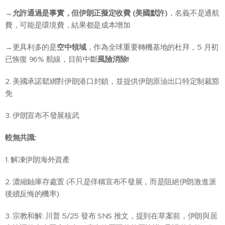
→
允許通過是事實，但伊朗正擬定收費 (美國默許)
，名義不是通航
費，可能是環境費，結果都是成本增加
→更具利多的是
空中領域
，作為全球重要轉機基地的杜拜，5 月初
已恢復 96% 航線，目前中斷
風險消除!
2. 美國承諾鬆綁對伊朗港口封鎖，並提供伊朗原油出口特定制裁豁
免
3. 伊朗宣布不發展核武
較無共識:
1. 解凍伊朗海外資產
2. 濃縮鈾庫存處置 (不只是佯稱宣布不發展，而是阻絕伊朗激進派
後續反悔的機率)
3. 宗教和解: 川普 5/25 發布 SNS 推文，提到在草案前，伊朗與居