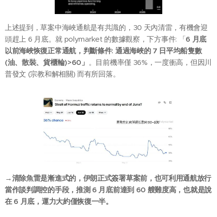
上述提到，草案中海峽通航是有共識的，30 天內清雷，有機會迎
頭趕上 6 月底。就 polymarket 的數據觀察，下方事件: 「
6 月底
以前海峽恢復正常通航，判斷條件: 通過海峽的 7 日平均船隻數
(油、散裝、貨櫃輪)>60」
。目前機率僅 36%，一度衝高，但因川
普發文 (宗教和解相關) 而有所回落。
→清除魚雷是漸進式的，伊朗正式簽署草案前，也可利用通航放行
當作談判調控的手段，推測 6 月底前達到 60 艘難度高，也就是說
在 6 月底，運力大約僅恢復一半。