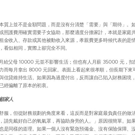
本質上並不是金額問題，而是沒有分清楚「需要」與「期待」。
或照護費用確實需要子女協助，那麼適度分擔家計，本就是家庭
租金收入、存款或其他被動收入來源，孝親費更多時候代表的是
，看似相同，實際上卻完全不同。
每月給父母 10000 元並不影響生活；但也有人月薪 35000 元
力而每月拿出 8000 元回家。表面上看起來很孝順，但長期下
與信貸維持生活。如果因為過度付出，反而讓自己陷入財務困境
已經偏離了原本的初衷。
顧家人
舒服，但從財務規劃的角度來看，這反而是對家庭最負責任的做
，請先戴好自己的氧氣罩，再協助身旁的人。」原因很簡單。如
也是同樣的道理。如果一個人沒有緊急預備金、沒有保險保障、