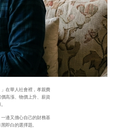
？」在華人社會裡，孝親費
房價高漲、物價上升、薪資
源。
，一邊又擔心自己的財務基
非黑即白的選擇題。