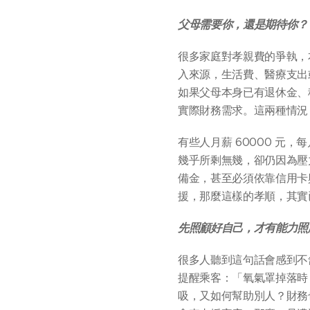
父母需要你，還是期待你？
很多家庭對孝親費的爭執，
入來源，生活費、醫療支出
如果父母本身已有退休金、
實際財務需求。這兩種情況
有些人月薪 60000 元，
幾乎所剩無幾，卻仍因為壓
備金，甚至必須依靠信用卡
援，那麼這樣的孝順，其實
先照顧好自己，才有能力照
很多人聽到這句話會感到不
提醒乘客：「氧氣罩掉落時
吸，又如何幫助別人？財務