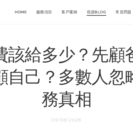
HOME
服務項目
客戶案例
投資BLOG
常見問題
費該給多少？先顧
顧自己？多數人忽
務真相
05/06/2026