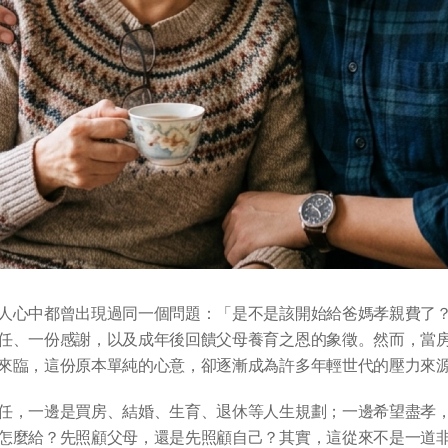
人心中都曾出現過同一個問題：「是不是該開始給爸媽孝親費了
任、一份感謝，以及成年後回饋父母養育之恩的象徵。然而，當
來臨，這份原本單純的心意，卻逐漸成為許多年輕世代的壓力來
任，一邊是買房、結婚、生育、退休等人生規劃；一邊希望盡孝
怎麼給？先照顧父母，還是先照顧自己？其實，這從來不是一道