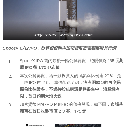
Imge source: www.spacex.com
SpaceX 6/12 IPO
，從募資資料與加密貨幣市場觀察蜜月行情
SpaceX IPO 前的最後一輪公開募資，認購價為
135 元對
應 IPO 後 1.75 兆市值
本次公開募資，給一般投資人的可參與比例達 20%，是
一般 IPO 的 2 倍，籌碼加速分散，
沒有閉鎖期的可交易
股份比往常多，不過持股結構還是算很集中，流通性有
限，首日預期大漲大跌!
加密貨幣 Pre-IPO Market 的價格發現，如下圖，
市場共
識落在首日收盤市值 2.3 兆、175 元