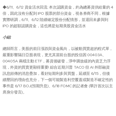
◆6/11、6/12 資金活水回流: 本次認購資金，約為總募資供給量的 4
倍，因此沒有分配到 IPO 股票的部分資金，視各券商不同，根據
實際研調，6/11、6/12 陸續確定股份分配情形，並退回未參與到
IPO 的超額認購資金，這也將是短期美股資金活水
小結:
總歸而言，美股的前日漲跌與資金風向，以被動買賣超的程式單，
嚴重影響隔日亞股表現，更尤其當前台股的投信因 00403A、
00405A 兩檔主動 ETF，募資後破發，淨申購放緩的內資乏力浮
現，外資的買賣更顯得重要! 綜合近期川普 TACO 但 AI 外部融資
訊息頻傳的消息疊加，看好短期利多與買盤，延續至 6/15，但後
續壓回的理由也充分，下一個可能製造利空覆蓋或製造不確定性的
事件是 6/17 BOJ(預期升息)、6/18 FOMC 的記者會 (華許首次以主
席身分發言)。