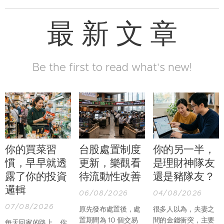
最 新 文 章
Be the first to read what's new!
你的買菜習
台股處置制度
你的另一半，
慣，早早就透
更新，樂觀看
是理財神隊友
露了你的投資
待流動性改善
還是豬隊友？
邏輯
06/08/2026
04/08/2026
07/08/2026
原先發布處置後，處
很多人以為，夫妻之
置期間為 10 個交易
間的金錢衝突，主要
每天回家的路上，你