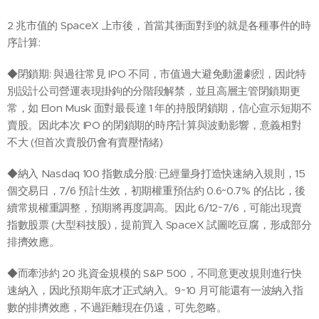
2 兆市值的 SpaceX 上市後，首當其衝面對到的就是各種事件的時
序計算:
◆閉鎖期: 與過往常見 IPO 不同，市值過大避免動盪劇烈，因此特
別設計公司營運表現掛鉤的分階段解禁，並且高層主管閉鎖期更
常，如 Elon Musk 面對最長達 1 年的持股閉鎖期，信心宣示短期不
賣股。因此本次 IPO 的閉鎖期的時序計算與波動影響，意義相對
不大 (但首次賣股仍會有賣壓情緒)
◆納入 Nasdaq 100 指數成分股: 已經量身打造快速納入規則，15
個交易日，7/6 預計生效，初期權重預估約 0.6~0.7% 的佔比，後
續常規權重調整，預期將再度調高。因此 6/12~7/6，可能出現賣
指數股票 (大型科技股)，提前買入 SpaceX 試圖吃豆腐，形成部分
排擠效應。
◆而牽涉約 20 兆資金規模的 S&P 500，不同意更改規則進行快
速納入，因此預期年底才正式納入。9~10 月可能還有一波納入指
數的排擠效應，不過距離現在仍遠，可先忽略。