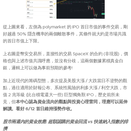
從上圖來看，左側為 polymarket 的 IPO 首日市值的事件交易，剛
好越過 50% 隱含機率的兩個離散事件，其條件就大約是市場共識
的首日市值上下限。
上右圖是幣安交易所，直接性的交易 SpaceX 的合約 (非現股)，價
格也與上述市值共識呼應，並沒有分歧，這兩個數據累積真金白
銀，邏輯上可以做為事前預期的參考!
加上近現代的籌碼型態，多次提及美股大漲 / 大跌當日不逆勢的觀
點，過往適用於財報公布、系統性風險的利多大漲 / 利空大跌，市
值 2 兆等級 (比台積電還大一些) 巨型獨角獸 IPO，歷史前所未
見，但
本中心認為資金流向的觀點與投資心理雷同，理應可以延伸
解讀。看好 6/12 首日維持漲勢作收。
股市兩週內的資金效應: 超額認購的資金回流 vs 快速納入指數的排
擠