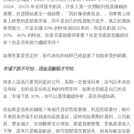
2024、2025 年全球股市創高，許多人第一次體驗到投資賺錢的
感覺，於是開始產生一個錯覺：「我好像很會投資。」但事實上很
多人經歷的是順風市場，而不是自己的投資能力提升，真正的風險
承受能力，不是在賺 20% 的時候測試出來的，而是在虧損 20%、
30%、40% 的時候。你是否還能睡得著覺？你是否還願意繼續持
有？你是否有能力繼續等待？
如果答案是否定的，那代表你的槓桿已經超過了你能承受的範圍。
市場下跌不可怕，現金流斷裂才可怕
很多人認為只要買的是好公司，長期一定會漲回來，這句話本身並
沒有錯，但前提是你有足夠的時間等待，如果全部都是自己的資
金，市場下跌 30%，你可以選擇繼續持有，甚至持續加碼。
但如果是借來的錢呢？每個月貸款照樣要繳，利息照樣要付，銀行
不會因為市場不好就讓你延後還款，這時候如果剛好遇到，公司裁
員、獎金減少、生病醫療支出增加、家庭負擔變重、景氣衰退收入
下降，原本只是帳面虧損，很可能變成現實損失，因為你被迫在最