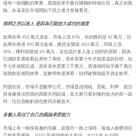
場有一個殘酷的事實，風險從來不會在賺錢的時候出現，真正的風
險，永遠是在市場開始下跌之後才會被看見。
槓桿之所以迷人 是因為它能放大成功的速度
如果你有 100 萬元資金，市場上漲 10%，你的獲利是 10 萬元，但
如果你再借 100 萬元進場，總資金變成 200 萬元，同樣上漲
10%，獲利就變成 20 萬元，這也是許多人迷上槓桿的原因，因為
它讓財富累積看起來快了兩倍，原本需要十年才能達成的目標，似
乎七年就能完成，原本退休需要三千萬元，透過槓桿似乎兩千萬元
就能創造相同效果，從數學角度來看，槓桿確實能提升資金效率。
問題在於，市場不是數學公式，市場是由情緒、景氣、利率、政治
與各種無法預測的因素共同組成，當大家只看到獲利放大的那一面
時，往往忽略虧損也會同步被放大。
多數人高估了自己的風險承受能力
市場上有一種很有趣的現象，當股市一路上漲時，每個人都覺得自
己能承受風險，2020 年疫情後的大多頭，2023 年 AI 行情，