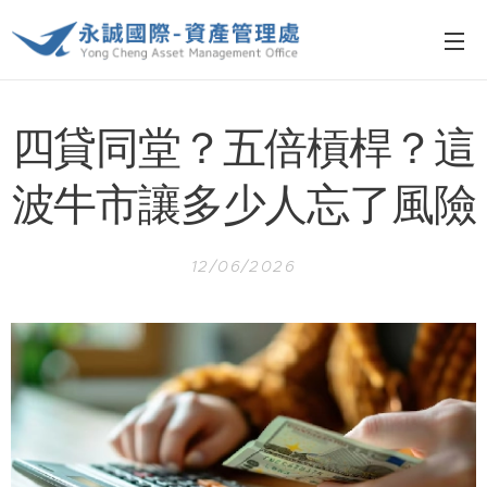
四貸同堂？五倍槓桿？這
波牛市讓多少人忘了風險
12/06/2026