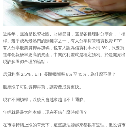
近兩年，無論是投資社團、財經節目，還是各種理財分享會，「槓
桿」幾乎成為最熱門的關鍵字之一，有人分享房貸增貸投資 ETF，
有人分享股票質押再加碼，也有人認為信貸利率不到 3%，只要買
進年化報酬率更高的資產，中間的利差就是穩定獲利。於是開始出
現許多看似合理的論點：
房貸利率 2.5%，ETF 長期報酬率 8% 至 10%，為什麼不借？
股票漲了可以質押再買，讓資產成長更快。
現在不開槓桿，以後只會越來越追不上通膨。
年輕就是最大的本錢，現在不借什麼時候借？
在市場持續上漲的背景下，這些說法聽起來都很有道理，但投資市