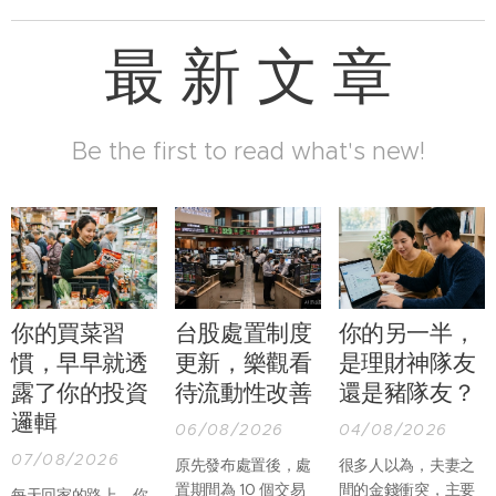
最 新 文 章
Be the first to read what's new!
你的買菜習
台股處置制度
你的另一半，
慣，早早就透
更新，樂觀看
是理財神隊友
露了你的投資
待流動性改善
還是豬隊友？
邏輯
06/08/2026
04/08/2026
07/08/2026
原先發布處置後，處
很多人以為，夫妻之
置期間為 10 個交易
間的金錢衝突，主要
每天回家的路上，你