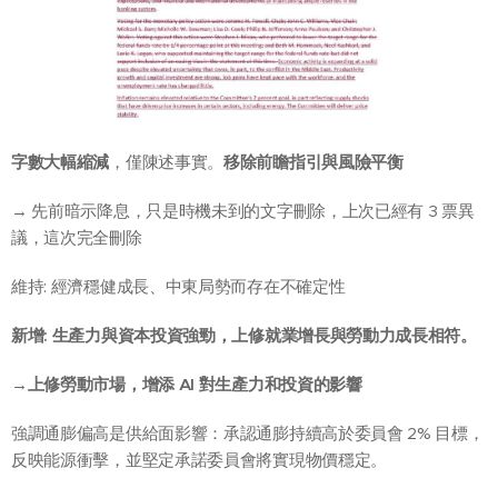
字數大幅縮減
，僅陳述事實。
移除前瞻指引與風險平衡
→ 先前暗示降息，只是時機未到的文字刪除，上次已經有 3 票異
議，這次完全刪除
維持: 經濟穩健成長、中東局勢而存在不確定性
新增: 生產力與資本投資強勁，上修就業增長與勞動力成長相符。
→上修勞動市場，增添 AI 對生產力和投資的影響
強調通膨偏高是供給面影響：承認通膨持續高於委員會 2% 目標，
反映能源衝擊，並堅定承諾委員會將實現物價穩定。