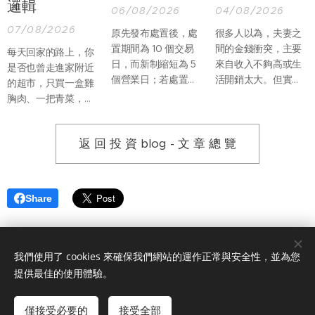
邏輯
06/08/2026
04/08/2026
07/08/2026
原先發布處置後，處
很多人以為，夫妻之
置期間為 10 個交易
間的金錢衝突，主要
每天回家的路上，你
日，而新制縮短為 5
來自收入不夠高或生
是否也曾走進家附近
個營業日；若處置期
活開銷太大。但實際
的超市，只買一盒雞
間，因當沖交易占比
上，真正讓婚姻產生
胸肉、一把青菜，再
過高再列注意資訊，
摩擦的，往往不是
順手帶一份熟食回
處置期間則由增長至
「沒有錢」，而是兩
家？過去假日推著購
12 個營業日縮短為僅
個人不知道該如何一
返 回 投 資 blog - 文 章 總 覽
物車，到量販店一次
延長至 7 個營業日。
起管理錢。
買滿整週食材的畫
面，似乎正在慢慢改
變。
Share
我們使用了 cookies 來確保我們網站的運作正常與安全性，並為您
版權所有© 2025 永誠國際證券投資顧問股份有限公司 服務電話 0809-
提供最佳的使用體驗。
012-889
金管會字號(113)年金管投顧新字第030號
僅接受必要的
接受全部