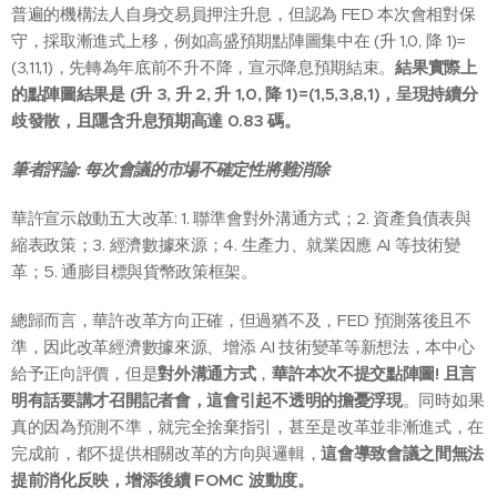
普遍的機構法人自身交易員押注升息，但認為 FED 本次會相對保
守，採取漸進式上移，例如高盛預期點陣圖集中在 (升 1,0, 降 1)=
(3,11,1)，先轉為年底前不升不降，宣示降息預期結束。
結果實際上
的點陣圖結果是 (升 3, 升 2, 升 1,0, 降 1)=(1,5,3,8,1)，呈現持續分
歧發散，且隱含升息預期高達 0.83 碼。
筆者評論: 每次會議的市場不確定性將難消除
華許宣示啟動五大改革: 1. 聯準會對外溝通方式；2. 資產負債表與
縮表政策；3. 經濟數據來源；4. 生產力、就業因應 AI 等技術變
革；5. 通膨目標與貨幣政策框架。
總歸而言，華許改革方向正確，但過猶不及，FED 預測落後且不
準，因此改革經濟數據來源、增添 AI 技術變革等新想法，本中心
給予正向評價，但是
對外溝通方式
，
華許本次不提交點陣圖! 且言
明有話要講才召開記者會，這會引起不透明的擔憂浮現
。同時如果
真的因為預測不準，就完全捨棄指引，甚至是改革並非漸進式，在
完成前，都不提供相關改革的方向與邏輯，
這會導致會議之間無法
提前消化反映，增添後續 FOMC 波動度。