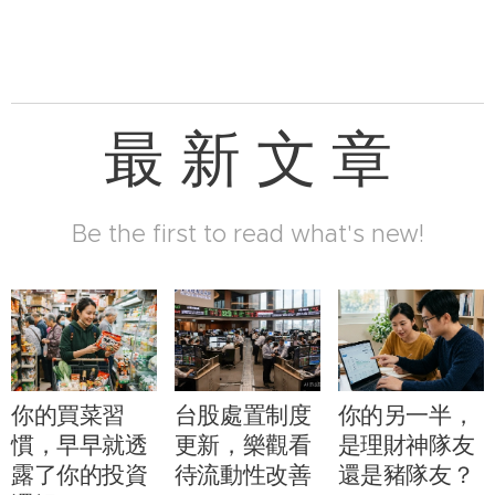
最 新 文 章
Be the first to read what's new!
你的買菜習
台股處置制度
你的另一半，
慣，早早就透
更新，樂觀看
是理財神隊友
露了你的投資
待流動性改善
還是豬隊友？