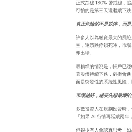
正式跌破 130% 警戒
可怕的是第三天還繼續下跌
真正危險的不是跌停，而是
許多人以為融資最大的風險
空，連續跌停鎖死時，市場
即出場。
最糟糕的情況是，帳戶已經
著股價持續下跌，虧損會進
而是突發性的系統性風險，
市場越好，越要先想最壞的
多數投資人在規劃投資時，
「如果 AI 行情再延續兩
但很少有人會認真思考「如