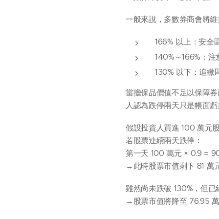
一般來說，多數券商會將維
166% 以上：安全
140%～166%：
130% 以下：追繳
當擔保品價值不足以保障券
人認為跌停兩天只是帳面虧
假設投資人買進 100 萬元股
若股票連續兩天跌停：
第一天 100 萬元 × 0.9 = 
→此時股票市值剩下 81 萬元，維
雖然尚未跌破 130%，但
→股票市值將降至 76.95 萬元