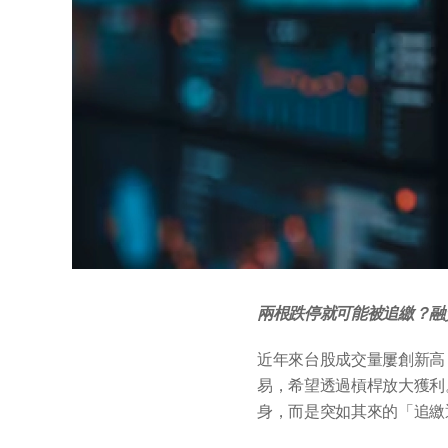
兩根跌停就可能被追繳？融
近年來台股成交量屢創新高，
易，希望透過槓桿放大獲利
身，而是突如其來的「追繳