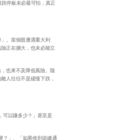
根跌停板未必最可怕，真正
掉」。當個股遭遇重大利
風險正在擴大，也未必能立
出，也來不及降低風險。隨
的敵人往往不是緩慢下跌，
，可以賺多少？」甚至是
辦？」、「如果收到追繳通