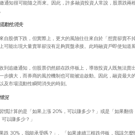
線，追繳通知很可能隨之而來。因此，許多融資投資人常說，股票跌兩
。
流動性消失
來自股價下跌，但實際上，更大的風險往往來自於「想賣卻賣不
上可能出現大量賣單卻沒有足夠買盤承接。此時融資戶即使知道
收到追繳通知，但股票仍然鎖在跌停板上，導致投資人既無法賣
一步擴大，而券商的風控機制也可能被迫啟動。因此，融資最大
以及市場流動性瞬間消失的時刻。
情況
習慣計算的是「如果上漲 20%，可以賺多少？」或是「如果翻倍
年，可以賺多少？」
果跌 30%，我能承受嗎？」、「如果連續三根跌停板，我該怎麼