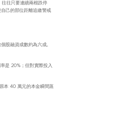
，往往只要連續兩根跌停
楚自己的部位距離追繳警戒
數個股融資成數約為六成。
酬率是 20%；但對實際投入
原本 40 萬元的本金瞬間蒸
。