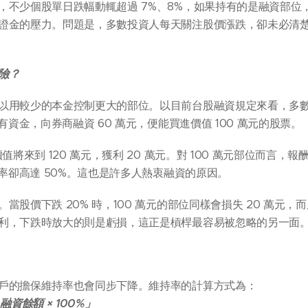
，不少個股單日跌幅動輒超過 7%、8%，如果持有的是融資部位
證金的壓力。問題是，多數投資人每天關注股價漲跌，卻未必清
險？
以用較少的本金控制更大的部位。以目前台股融資規定來看，多
有資金，向券商融資 60 萬元，便能買進價值 100 萬元的股票。
值將來到 120 萬元，獲利 20 萬元。對 100 萬元部位而言，報
酬率卻高達 50%。這也是許多人熱衷融資的原因。
股價下跌 20% 時，100 萬元的部位同樣會損失 20 萬元，而
利，下跌時放大的則是虧損，這正是槓桿最容易被忽略的另一面
戶的擔保維持率也會同步下降。維持率的計算方式為：
資餘額 × 100%」