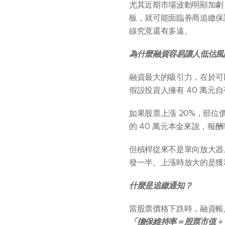
尤其近期市場波動明顯加劇
板，就可能面臨券商追繳保
線究竟還有多遠。
為什麼融資容易讓人低估風
融資最大的吸引力，在於可
假設投資人擁有 40 萬元自
如果股票上漲 20%，部位價
的 40 萬元本金來說，報
但槓桿從來不是單向放大器。當
發一半。上漲時放大的是獲
什麼是追繳通知？
當股票價格下跌時，融資帳
「擔保維持率＝股票市值 ÷ 融