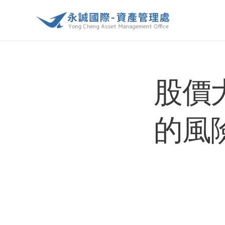
股價
的風