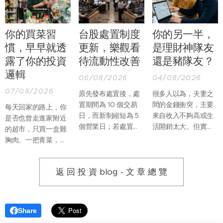
你的買菜習
台股處置制度
你的另一半，
慣，早早就透
更新，樂觀看
是理財神隊友
露了你的投資
待流動性改善
還是豬隊友？
邏輯
06/08/2026
04/08/2026
07/08/2026
原先發布處置後，處
很多人以為，夫妻之
置期間為 10 個交易
間的金錢衝突，主要
每天回家的路上，你
日，而新制縮短為 5
來自收入不夠高或生
是否也曾走進家附近
個營業日；若處置期
活開銷太大。但實際
的超市，只買一盒雞
間，因當沖交易占比
上，真正讓婚姻產生
胸肉、一把青菜，再
過高再列注意資訊，
摩擦的，往往不是
順手帶一份熟食回
處置期間則由增長至
「沒有錢」，而是兩
家？過去假日推著購
12 個營業日縮短為僅
個人不知道該如何一
返 回 投 資 blog - 文 章 總 覽
物車，到量販店一次
延長至 7 個營業日。
起管理錢。
買滿整週食材的畫
面，似乎正在慢慢改
變。
Share