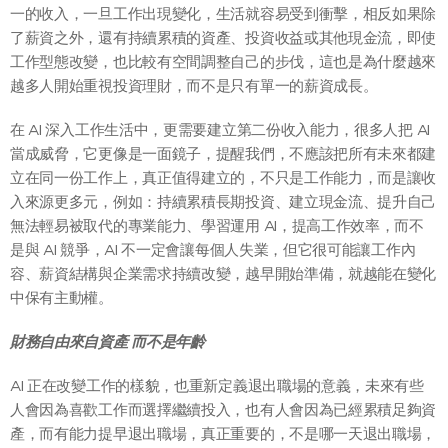
一的收入，一旦工作出現變化，生活就容易受到衝擊，相反如果除
了薪資之外，還有持續累積的資產、投資收益或其他現金流，即使
工作型態改變，也比較有空間調整自己的步伐，這也是為什麼越來
越多人開始重視投資理財，而不是只有單一的薪資成長。
在 AI 深入工作生活中，更需要建立第二份收入能力，很多人把 AI
當成威脅，它更像是一面鏡子，提醒我們，不應該把所有未來都建
立在同一份工作上，真正值得建立的，不只是工作能力，而是讓收
入來源更多元，例如：持續累積長期投資、建立現金流、提升自己
無法輕易被取代的專業能力、學習運用 AI，提高工作效率，而不
是與 AI 競爭，AI 不一定會讓每個人失業，但它很可能讓工作內
容、薪資結構與企業需求持續改變，越早開始準備，就越能在變化
中保有主動權。
財務自由來自資產 而不是年齡
AI 正在改變工作的樣貌，也重新定義退出職場的意義，未來有些
人會因為喜歡工作而選擇繼續投入，也有人會因為已經累積足夠資
產，而有能力提早退出職場，真正重要的，不是哪一天退出職場，