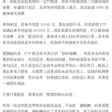
單，當配息金額累積到一定門檻後，就有可能被課徵二代健保補充
保費，依據現行規定，若單筆所得超過 2 萬元，就須負擔 1.91% 的
健保補充保費。
舉例來說，若每月領息 3,000 元，看似金額不高，但若多檔 ETF
加總起來年領超過 24,000 元，就容易產生稅務問題，不只健保補
充保費，這筆「配息所得」還會併入個人綜合所得稅計算，若本身
有其他薪資或資本利得收入，稅負將可能被推升至更高級距。
更關鍵的是，ETF 配息並非真正的「額外報酬」，而是基金內部資
產的現金拆分，也就是說，配給你的錢，同時會讓基金淨值下降，
換句話說，你只是從自己投資本金裡提早取出一部分而已，帳面上
看起來收入變多，但實際上資產成長未必同步跟上。這樣的稅務壓
力與資產錯覺，對於追求「財務穩定成長」的投資人來說，其實是
一種隱性風險。
不要只看配息，要看你的「整體財務自由度」
與其一味追求配息帶來的短期現金流，不如從「總報酬」的角度重
新審視投資策略，總報酬包括了資本利得與配息，真正能創造財富