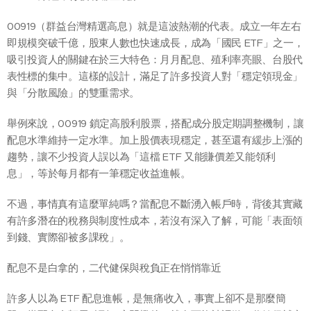
00919（群益台灣精選高息）就是這波熱潮的代表。成立一年左右
即規模突破千億，股東人數也快速成長，成為「國民 ETF」之一，
吸引投資人的關鍵在於三大特色：月月配息、殖利率亮眼、台股代
表性標的集中。這樣的設計，滿足了許多投資人對「穩定領現金」
與「分散風險」的雙重需求。
舉例來說，00919 鎖定高股利股票，搭配成分股定期調整機制，讓
配息水準維持一定水準。加上股價表現穩定，甚至還有緩步上漲的
趨勢，讓不少投資人誤以為「這檔 ETF 又能賺價差又能領利
息」，等於每月都有一筆穩定收益進帳。
不過，事情真有這麼單純嗎？當配息不斷湧入帳戶時，背後其實藏
有許多潛在的稅務與制度性成本，若沒有深入了解，可能「表面領
到錢、實際卻被多課稅」。
配息不是白拿的，二代健保與稅負正在悄悄靠近
許多人以為 ETF 配息進帳，是無痛收入，事實上卻不是那麼簡