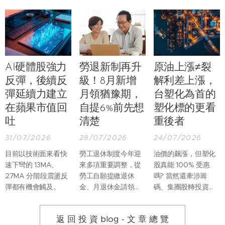
AI硬體股強力
勞退新制再升
原油上漲≠裂
反彈，後續反
級！8月新增
解利差上漲，
彈延續力建立
月領猶豫期，
台塑化為首的
在蘋果市值回
自提6%前先想
塑化標的更看
吐
清楚
重後者
31/07/2026
28/07/2026
24/07/2026
目前以技術面來看快
勞工退休制度今年迎
油價的飆漲，但塑化
速下彎的 13MA、
來多項重要調整，從
股真能 100% 受惠
27MA 分階段震盪反
勞工自願提繳退休
嗎? 當然還牽涉籌
彈都有機會觸及。
金、月退休金請領程
碼、集團股轉投資等
序，到未成年遺屬保
複雜因素。但光是以
障及退休金專戶管
基本面來看，台灣塑
返 回 投 資 blog - 文 章 總 覽
理，都有更完整的規
化股真正受惠的應該