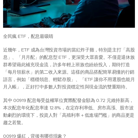
全民瘋 ETF，配息最吸睛
近幾年，ETF 成為台灣投資市場的當紅炸子雞，特別是主打「高股
息」、「月月配」的配息型 ETF，更深受大眾喜愛。不僅是退休族
群希望藉此補充現金流，許多年輕上班族也紛紛投入，期待打造
「每月領薪水」的第二收入來源。這樣的商品搭配簡單易懂的行銷
語言，例如「穩穩領息、輕鬆存股」、「ETF 讓你不用選股也能月
月入帳」，正好打中多數人對投資穩定性與現金流的雙重期待。
其中 00919 配息每受益權單位實際配發金額為 0.72 元維持新高，
本次配息年化配息率達 12.8%，在定存利率低、房市高漲、股市波
動劇烈的環境下，投資人對「高殖利率＋低進場門檻」的商品更是
趨之若鶩。
00919 爆紅，背後有哪些現象？