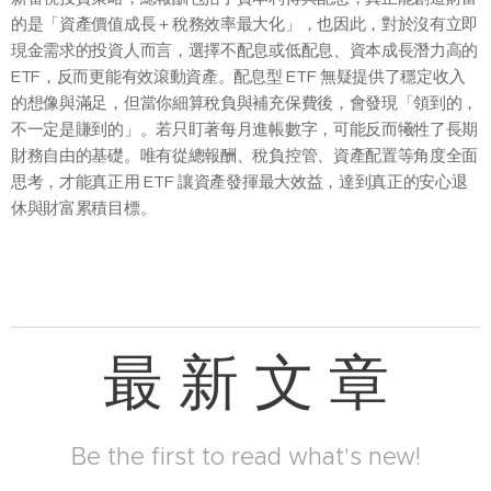
的是「資產價值成長＋稅務效率最大化」，也因此，對於沒有立即
現金需求的投資人而言，選擇不配息或低配息、資本成長潛力高的
ETF，反而更能有效滾動資產。配息型 ETF 無疑提供了穩定收入
的想像與滿足，但當你細算稅負與補充保費後，會發現「領到的，
不一定是賺到的」。若只盯著每月進帳數字，可能反而犧牲了長期
財務自由的基礎。唯有從總報酬、稅負控管、資產配置等角度全面
思考，才能真正用 ETF 讓資產發揮最大效益，達到真正的安心退
休與財富累積目標。
最 新 文 章
Be the first to read what's new!