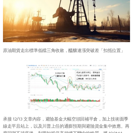
原油期貨走出標準低檔三角收斂，醞釀連漲突破差「扣抵位置」
承接 12/13 文章內容，避險基金大幅空頭回補平倉，加上技術面季
線走平且站上，以及川普上任的通膨預期與避險資金集中效應。再