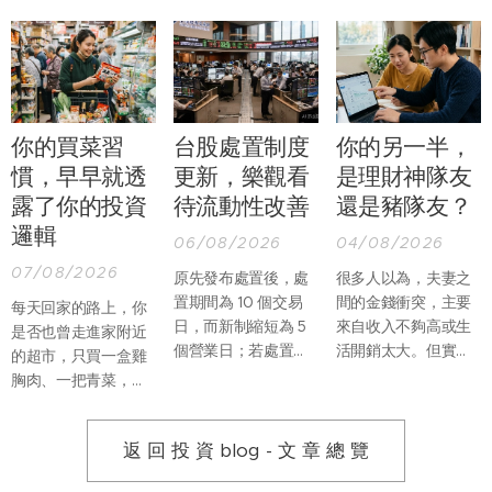
你的買菜習
台股處置制度
你的另一半，
慣，早早就透
更新，樂觀看
是理財神隊友
露了你的投資
待流動性改善
還是豬隊友？
邏輯
06/08/2026
04/08/2026
07/08/2026
原先發布處置後，處
很多人以為，夫妻之
置期間為 10 個交易
間的金錢衝突，主要
每天回家的路上，你
日，而新制縮短為 5
來自收入不夠高或生
是否也曾走進家附近
個營業日；若處置期
活開銷太大。但實際
的超市，只買一盒雞
間，因當沖交易占比
上，真正讓婚姻產生
胸肉、一把青菜，再
過高再列注意資訊，
摩擦的，往往不是
順手帶一份熟食回
處置期間則由增長至
「沒有錢」，而是兩
家？過去假日推著購
12 個營業日縮短為僅
個人不知道該如何一
返 回 投 資 blog - 文 章 總 覽
物車，到量販店一次
延長至 7 個營業日。
起管理錢。
買滿整週食材的畫