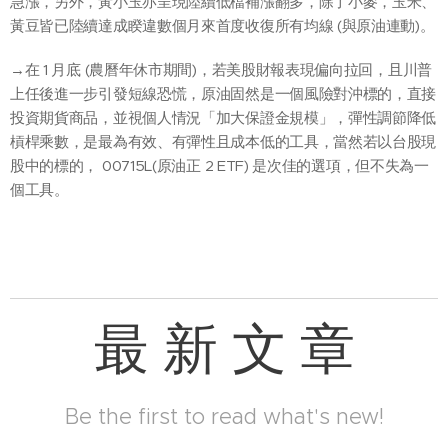
急漲，另外，黃小玉亦呈現陸續低檔補漲翻多，除了小麥，玉米、
黃豆皆已陸續達成睽違數個月來首度收復所有均線 (與原油連動)。
→在 1 月底 (農曆年休市期間)，若美股財報表現偏向拉回，且川普
上任後進一步引發短線恐慌，原油固然是一個風險對沖標的，直接
投資期貨商品，並視個人情況「加大保證金規模」，彈性調節降低
槓桿乘數，是最為有效、有彈性且成本低的工具，當然若以台股現
股中的標的， 00715L(原油正 2 ETF) 是次佳的選項，但不失為一
個工具。
最 新 文 章
Be the first to read what's new!