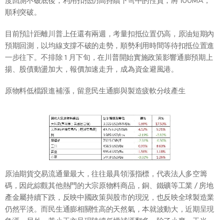
度回測不破底後，利用扣抵仍高持續下彎中的性質，將 100MA，
順利突破。
目前預計距離川普上任還有兩週，考量扣抵位置仍高，原油短期內
預期回測，以均線支撐不破的走勢，順勢利用時間等待扣抵位置進
一步往下。不排除 1 月下旬，在川普開始實施政策影響通膨預期上
揚、股債動盪加大，報價加速走升，成為資金避風港。
原物料低檔跟進補漲，留意民生通膨與製造疲軟分歧產生
原油期貨交易流通量最大，往往最具領漲指標，代表法人多空籌
碼，因此綜觀其他熱門的大宗原物料商品，銅、鐵礦等工業 / 房地
產金屬持續下跌，反映中國政策與股市的現況，也反映全球製造業
仍然平淡。而民生通膨相關性高的天然氣，本就波動大，近期呈現