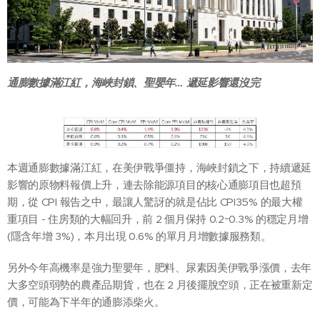
通膨數據滿江紅，海峽封鎖、聖嬰年… 遞延影響還沒完
本週通膨數據滿江紅，在美伊戰爭僵持，海峽封鎖之下，持續遞延
影響的原物料報價上升，連去除能源項目的核心通膨項目也超預
期，從 CPI 報告之中，最讓人驚訝的就是佔比 CPI35% 的最大權
重項目 - 住房類的大幅回升，前 2 個月保持 0.2~0.3% 的穩定月增
(隱含年增 3%)，本月出現 0.6% 的單月月增數據服務類。
另外今年高機率是強力聖嬰年，肥料、尿素因美伊戰爭漲價，去年
大多空頭弱勢的農產品期貨，也在 2 月後擺脫空頭，正在被重新定
價，可能為下半年的通膨添柴火。