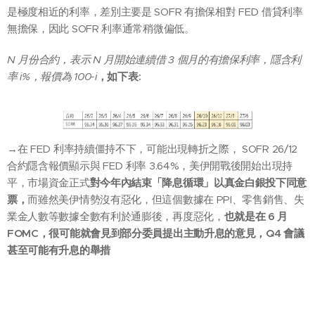
是極度相近的利率，差別主要是 SOFR 有擔保相對 FED 借貸利率
無擔保，因此 SOFR 利率通常稍微偏低。
N
月份合約，表示 N 月開始連續借 3 個月的有擔保利率，隱含利
率 i%，報價為 100-i
，如下表:
→在 FED 利率持續僵持不下，可能出現轉折之際， SOFR 26/12
合約隱含報價顯示與 FED 利率 3.64%，美伊開戰後開始出現持
平，市場資金正式
對今年內結束「降息循環」以真金白銀投下同意
票，
而雖然美伊情勢沒有惡化，但這個數據在 PPI、零售銷售、失
業金人數等數據全數有利於通膨後，再度惡化，
也就是在 6 月
FOMC，很可能就會見到部分委員提出主動升息的意見，Q4 會議
甚至可能有升息的舉措