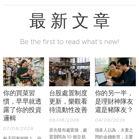
最 新 文 章
Be the first to read what's new!
你的買菜習
台股處置制度
你的另一半，
慣，早早就透
更新，樂觀看
是理財神隊友
露了你的投資
待流動性改善
還是豬隊友？
邏輯
06/08/2026
04/08/2026
07/08/2026
原先發布處置後，處
很多人以為，夫妻之
置期間為 10 個交易
間的金錢衝突，主要
每天回家的路上，你