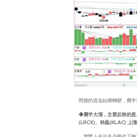
間接的資金結構轉變，費半
◆費半大漲，主要反映的是上
(LRCX)、科磊(KLAC) 上漲
→實際上未涉及晶圓代工轉