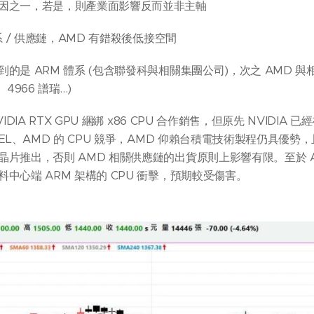
因之一，若是，則產業面影響反而並非主軸
系 / 供應鏈，AMD 有錯殺後低接空間
的是 ARM 體系 (包含聯發科與相關集團公司)，次之 AMD 與
、4966 譜瑞…)
IDIA RTX GPU 綑綁 x86 CPU 合作銷售，但原先 NVIDI
EL、AMD 的 CPU 競爭，AMD 仰賴台積電技術製程仍具優勢，
片推出，否則 AMD 相關供應鏈的出貨原則上影響有限。至於 ARM
中心端 ARM 架構的 CPU 衝擊，預期較受傷害。