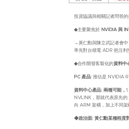
投資協議與相關記者問答的
◆
主要聚焦於
NVIDIA 與
→黃仁勳與陳立武記者會中
率先對台積電 ADR 挹注
◆
合作開發客製化的
資料中心
PC
產品:
推估是 NVIDIA 
資料中心產品: 兩種可能，
NVLINK，那就代表原先的 
向 ARM 架構，加上不
◆政治面: 黃仁勳某種程度對