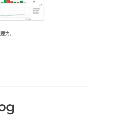
視壓力。
log