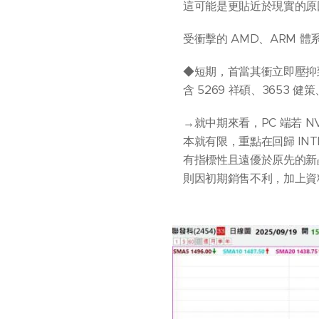
這可能是更貼近於現實的原
受衝擊的 AMD、ARM 體
◆短期，首當其衝立即壓抑到
含 5269 祥碩、3653 健策
→就中期來看，PC 端若 NV
本就有限，重點在回歸 INT
有指標性且遠優於原先的新晶
則因初期銷售不利，加上資料