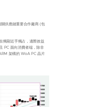
相關供應鏈重要合作廠商 (包
A 已經在獨顯近乎獨占，邊際效益
且 PC 面向消費者端，除非
 架構的 WoA PC 晶片