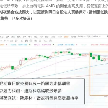
走低所導致，加上台積電與 AMD 的開低走高反應，從營運面上
期夜盤會造成壓力，以延續到隔日台股法人買盤保守 (當然開低跌幅
來趨勢，已多次提及)