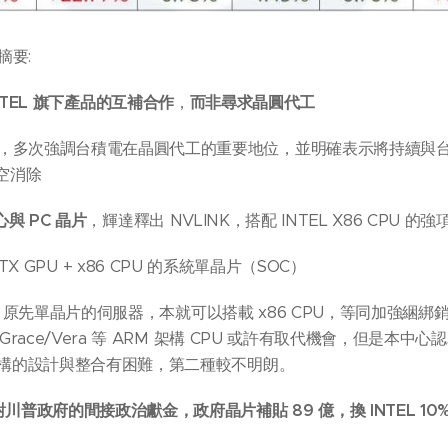
摘要:
 INTEL 旗下產品的互補合作
，
而非尋求晶圓代工
，多次強調台積電在晶圓代工的重要地位，並明確表示將持續與
利空消除
與 PC 晶片
，輝達釋出 NVLINK，搭配 INTEL X86 CPU 的強
RTX GPU + x86 CPU 的系統單晶片（SOC）
1. 原先單晶片的伺服器，本就可以搭載 x86 CPU，等同加強綑綁銷
Grace/Vera 等 ARM 架構 CPU 或許有取代機會，但是本
同架構的設計與整合有困難，第二種較不明朗。
川普政府的間接政治獻金，政府晶片補貼 89 億，換 INTEL 10