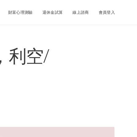
財富心理測驗
退休金試算
線上諮商
會員登入
，利空/